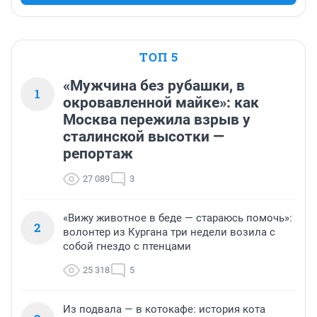
ТОП 5
«Мужчина без рубашки, в
1
окровавленной майке»: как
Москва пережила взрыв у
сталинской высотки —
репортаж
27 089
3
«Вижу животное в беде — стараюсь помочь»:
2
волонтер из Кургана три недели возила с
собой гнездо с птенцами
25 318
5
Из подвала — в котокафе: история кота