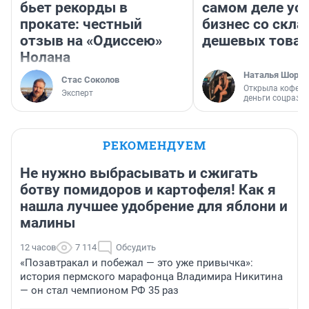
бьет рекорды в
самом деле ус
прокате: честный
бизнес со скл
отзыв на «Одиссею»
дешевых това
Нолана
Наталья Шорох
Стас Соколов
Открыла кофейн
Эксперт
деньги соцразв
РЕКОМЕНДУЕМ
Не нужно выбрасывать и сжигать
ботву помидоров и картофеля! Как я
нашла лучшее удобрение для яблони и
малины
12 часов
7 114
Обсудить
«Позавтракал и побежал — это уже привычка»:
история пермского марафонца Владимира Никитина
— он стал чемпионом РФ 35 раз