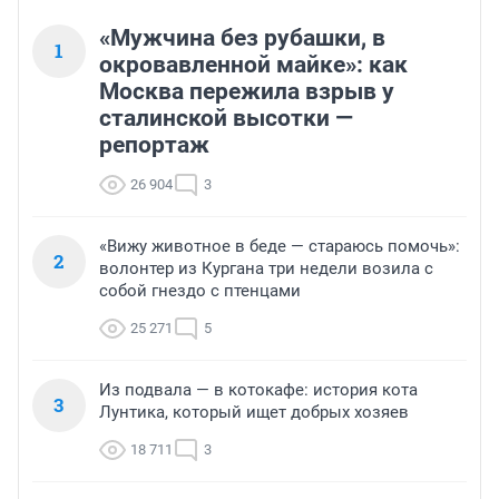
«Мужчина без рубашки, в
1
окровавленной майке»: как
Москва пережила взрыв у
сталинской высотки —
репортаж
26 904
3
«Вижу животное в беде — стараюсь помочь»:
2
волонтер из Кургана три недели возила с
собой гнездо с птенцами
25 271
5
Из подвала — в котокафе: история кота
3
Лунтика, который ищет добрых хозяев
18 711
3