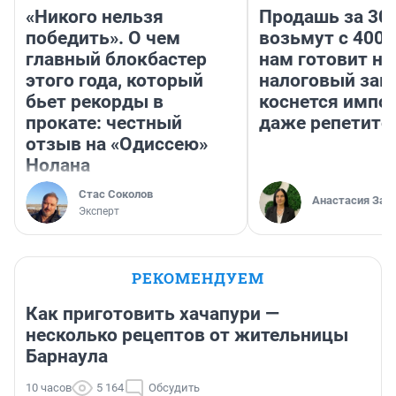
«Никого нельзя
Продашь за 300
победить». О чем
возьмут с 4000
главный блокбастер
нам готовит н
этого года, который
налоговый зако
бьет рекорды в
коснется импор
прокате: честный
даже репетито
отзыв на «Одиссею»
Нолана
Стас Соколов
Анастасия Зав
Эксперт
РЕКОМЕНДУЕМ
Как приготовить хачапури —
несколько рецептов от жительницы
Барнаула
10 часов
5 164
Обсудить