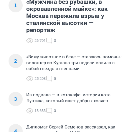
«Мужчина без рубашки, в
1
окровавленной майке»: как
Москва пережила взрыв у
сталинской высотки —
репортаж
26 701
3
«Вижу животное в беде — стараюсь помочь»:
2
волонтер из Кургана три недели возила с
собой гнездо с птенцами
25 203
5
Из подвала — в котокафе: история кота
3
Лунтика, который ищет добрых хозяев
18 683
3
Дипломат Сергей Семенов рассказал, как
4