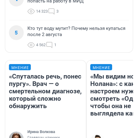
попасть на работу в МИД
14 323
3
Кто тут воду мутит? Почему нельзя купаться
5
после 2 августа
4 562
1
МНЕНИЕ
МНЕНИЕ
«Спуталась речь, понес
«Мы видим нов
пургу». Врач — о
Нолана»: с как
смертельном диагнозе,
настроем нужн
который сложно
смотреть «Оди
обнаружить
чтобы она не
выглядела как
Ирина Волкова
Главврач клиники