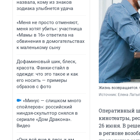
назвала, кому из знаков
зодиака улыбнется удача
«Меня не просто отменяют,
меня хотят убить»: участница
«Мамы в 16» ответила на
обвинения в домогательствах
к маленькому сыну
Дофаминовый шик, блеск,
красота. Фанки-стайл в
одежде: что это такое и как
его носить — примеры
образов с фото
Жизнь возвращается. 
Источник: 
Елена Латы
«Минус — слишком много
спойлеров»: российский
Оперативный шт
ниндзя-скульптор снялся в
кинотеатры, ре
сериале «Дом Дракона».
26 июня. В реше
Видео
в регионе возо
«Они всё еще в лесу, и им