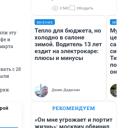
3 542
Обсудить
МНЕНИЕ
МНЕНИ
Тепло для бюджета, но
Музей
яли эту
холодно в салоне
церко
фе и
зимой. Водитель 13 лет
самоц
 марта
ездит на электрокаре:
симво
плюсы и минусы
Тюмен
поеха
вать с 28
они т
были
рки.
Денис Дедюхин
РЕКОМЕНДУЕМ
орой
«Он мне угрожает и портит
жизнь»: москвич обвинил