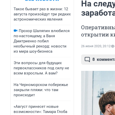
На след
Такое бывает раз в жизни: 12
заработ
августа произойдут три редких
астрономических явления
Оперативны
Прохор Шаляпин влюбился
открытии ки
по-настоящему, а Ваня
Дмитриенко побил
необычный рекорд: новости
26 июня 2020, 20:12
из мира шоу-бизнеса
8
коммент
Эти вопросы для будущих
первоклассников под силу не
всем взрослым. А вам?
На Черноморском побережье
закрыли пляжи: что там
происходит
«Август принесет новые
возможности»: Тамара Глоба