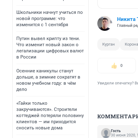
Школьники начнут учиться по
новой программе: что
Никита
изменится с 1 сентября
Главный ре
Путин вывел крипту из тени.
Что изменит новый закон о
Курган
Корон
легализации цифровых валют
в России
0
Осенние каникулы станут
дольше, а зимние сократят в
новом учебном году: в чём
Увидели опечатку? В
дело
«Гайки только
закручиваются». Строители
коттеджей потеряли половину
КОММЕНТАР
клиентов — им приходится
сносить новые дома
Гость
30 июня 2020, 