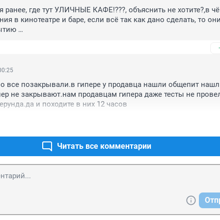
я ранее, где тут УЛИЧНЫЕ КАФЕ!???, объяснить не хотите?,в чё
я в кинотеатре и баре, если всё так как дано сделать, то они
тию 

ия!

р подготовил план поэтапного возобновления работы заведе
улучшения ситуации с коронавирусом в стране. Соответству
кован на сайте ведомства. Из него следует, что первыми посл
00:25
ются кафе плoщадью не более 50 кв. м. В таком помещении д
о все позакрывали.в гипере у продавца нашли общепит нашли
яти столов по 1–2 посадочных места, а расстояние между сто
ипер не закрывают.нам продавцам гипера даже тесты не провел
менее одного метра.
ерунда.да и походите в них 12 часов
Читать все комментарии
Отп