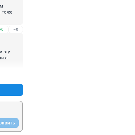
м 
 тоже 
+0
–0
ний 
ющий 
е 
олжно 
 эту 
лами 
и.а 
+0
–0
равить