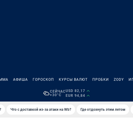
АММА
АФИША
ГОРОСКОП
КУРСЫ ВАЛЮТ
ПРОБКИ
ZODY
И
USD 82,17
СЕЙЧАС
+30°C
EUR 94,84
?
Что с доставкой из-за атаки на Wb?
Где отдохнуть этим летом