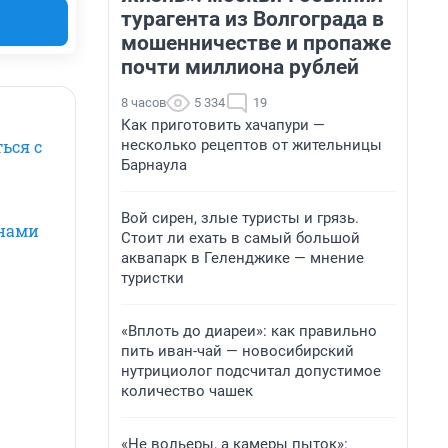
турагента из Волгограда в
мошенничестве и пропаже
почти миллиона рублей
8 часов
5 334
19
Как приготовить хачапури —
несколько рецептов от жительницы
ься с
Барнаула
Вой сирен, злые туристы и грязь.
анами
Стоит ли ехать в самый большой
аквапарк в Геленджике — мнение
туристки
«Вплоть до диареи»: как правильно
пить иван-чай — новосибирский
нутрициолог подсчитал допустимое
количество чашек
«Не вольеры, а камеры пыток»: