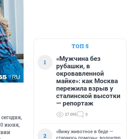
ТОП 5
«Мужчина без
1
рубашки, в
окровавленной
майке»: как Москва
пережила взрыв у
сталинской высотки
— репортаж
27 095
3
сегодня,
30 июня,
«Вижу животное в беде —
овии
2
стараюсь помочь»: волонтер