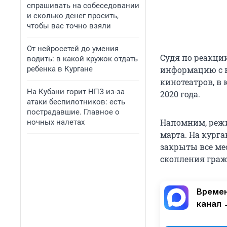
спрашивать на собеседовании
и сколько денег просить,
чтобы вас точно взяли
От нейросетей до умения
Судя по реакци
водить: в какой кружок отдать
ребенка в Кургане
информацию с в
кинотеатров, в 
На Кубани горит НПЗ из-за
2020 года.
атаки беспилотников: есть
пострадавшие. Главное о
Напомним, режи
ночных налетах
марта. На кург
закрыты все мес
скопления граж
Времен
канал 