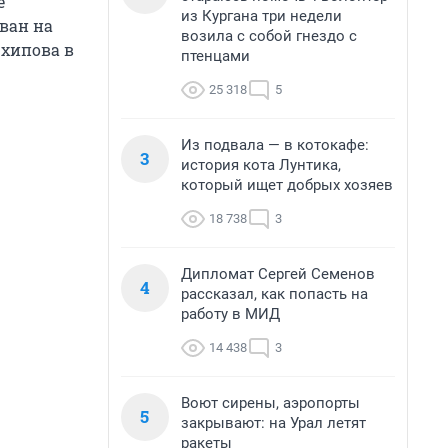
е
из Кургана три недели
ван на
возила с собой гнездо с
рхипова в
птенцами
25 318
5
Из подвала — в котокафе:
3
история кота Лунтика,
который ищет добрых хозяев
18 738
3
Дипломат Сергей Семенов
4
рассказал, как попасть на
работу в МИД
14 438
3
Воют сирены, аэропорты
5
закрывают: на Урал летят
ракеты