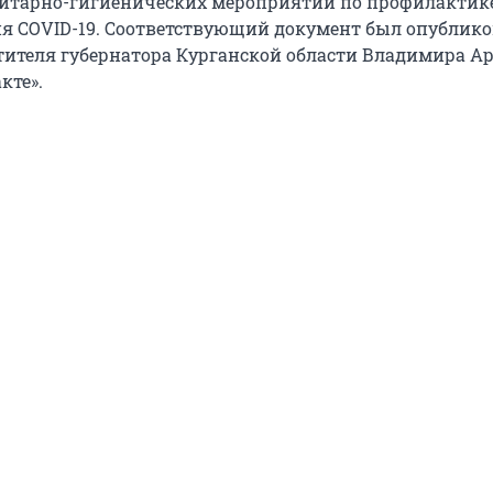
нитарно-гигиенических мероприятий по профилактик
я COVID-19. Соответствующий документ был опублико
тителя губернатора Курганской области Владимира А
кте».