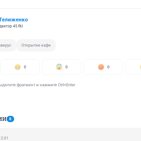
 Телиженко
дактор 45.RU
авирус
Открытие кафе
0
0
0
ыделите фрагмент и нажмите Ctrl+Enter
ИИ
8
12:01