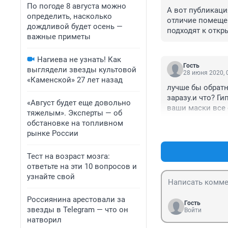
По погоде 8 августа можно
А вот публикаци
определить, насколько
отличие помещени
дождливой будет осень —
подходят к откры
важные приметы
А вот и публикац
Роспотребнадзо
Нагиева не узнать! Как
общепита после 
Гость
выглядели звезды культовой
документ опубли
28 июня 2020, 
«Каменской» 27 лет назад
карантина откро
лучше бы обратн
быть не более п
заразу.и что? Г
должно быть не 
«Август будет еще довольно
ваши маски все 
тяжелым». Эксперты — об
обстановке на топливном
рынке России
Тест на возраст мозга:
ответьте на эти 10 вопросов и
узнайте свой
Россиянина арестовали за
Гость
звезды в Telegram — что он
Войти
натворил