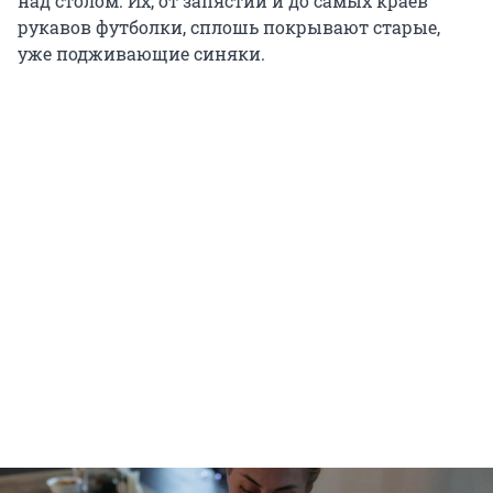
над столом. Их, от запястий и до самых краев
рукавов футболки, сплошь покрывают старые,
уже подживающие синяки.