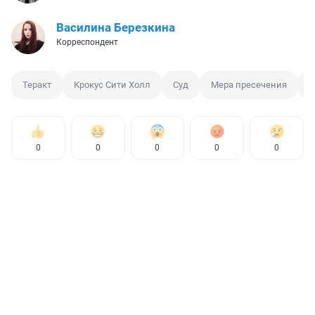
Василина Березкина
Корреспондент
Теракт
Крокус Сити Холл
Суд
Мера пресечения
Б
0
0
0
0
0