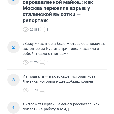
окровавленной майке»: как
Москва пережила взрыв у
сталинской высотки —
репортаж
26 888
3
«Вижу животное в беде — стараюсь помочь»:
2
волонтер из Кургана три недели возила с
собой гнездо с птенцами
25 263
5
Из подвала — в котокафе: история кота
3
Лунтика, который ищет добрых хозяев
18 709
3
Дипломат Сергей Семенов рассказал, как
4
попасть на работу в МИД