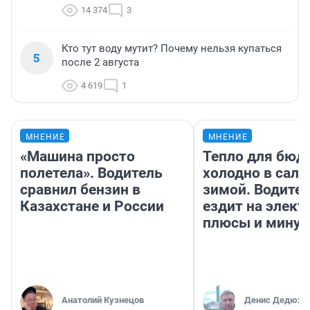
14 374
3
Кто тут воду мутит? Почему нельзя купаться
5
после 2 августа
4 619
1
МНЕНИЕ
МНЕНИЕ
«Машина просто
Тепло для бюд
полетела». Водитель
холодно в сало
сравнил бензин в
зимой. Водител
Казахстане и России
ездит на элект
плюсы и мину
Анатолий Кузнецов
Денис Дедюхи