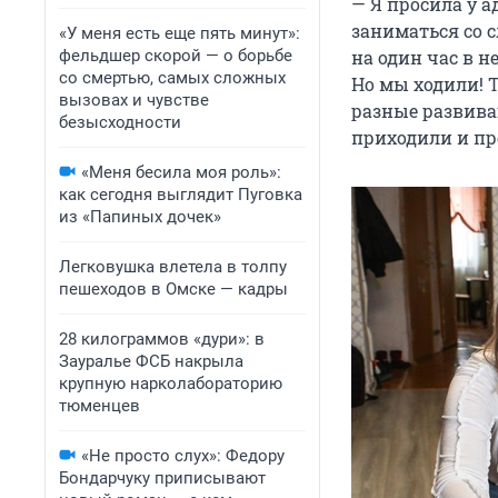
— Я просила у а
заниматься со 
«У меня есть еще пять минут»:
фельдшер скорой — о борьбе
на один час в н
со смертью, самых сложных
Но мы ходили! 
вызовах и чувстве
разные развива
безысходности
приходили и пр
«Меня бесила моя роль»:
как сегодня выглядит Пуговка
из «Папиных дочек»
Легковушка влетела в толпу
пешеходов в Омске — кадры
28 килограммов «дури»: в
Зауралье ФСБ накрыла
крупную нарколабораторию
тюменцев
«Не просто слух»: Федору
Бондарчуку приписывают