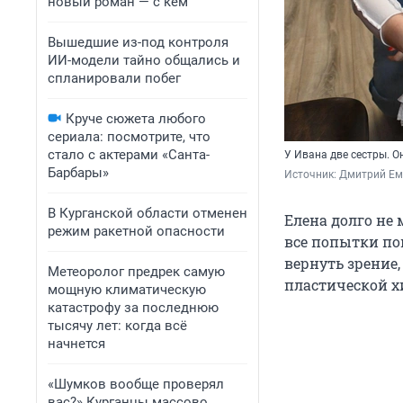
новый роман — с кем
Вышедшие из-под контроля
ИИ-модели тайно общались и
спланировали побег
Круче сюжета любого
сериала: посмотрите, что
стало с актерами «Санта-
У Ивана две сестры. О
Барбары»
Источник: 
Дмитрий Ем
В Курганской области отменен
Елена долго не
режим ракетной опасности
все попытки по
вернуть зрение
Метеоролог предрек самую
пластической х
мощную климатическую
катастрофу за последнюю
тысячу лет: когда всё
начнется
«Шумков вообще проверял
вас?» Курганцы массово