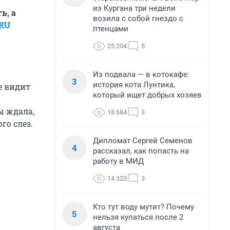
из Кургана три недели
ь, а
возила с собой гнездо с
.RU
птенцами
25 204
5
Из подвала — в котокафе:
3
история кота Лунтика,
не видит
который ищет добрых хозяев
ы ждала,
18 684
3
го слез.
Дипломат Сергей Семенов
4
рассказал, как попасть на
работу в МИД
14 323
3
Кто тут воду мутит? Почему
5
нельзя купаться после 2
августа