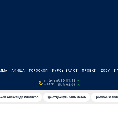
АММА
АФИША
ГОРОСКОП
КУРСЫ ВАЛЮТ
ПРОБКИ
ZODY
И
USD 81,41
СЕЙЧАС
+14°C
EUR 94,06
акой Александр Ильтяков
Где отдохнуть этим летом
Громкое заявл
И