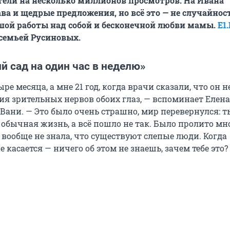
етели на несколько миллионов просмотров. На Ивана
ва и щедрые предложения, но всё это — не случайност
шой работы над собой и бесконечной любви мамы.
E1
 семьей Русиновых.
й сад на один час в неделю»
ре месяца, а мне 21 год, когда врачи сказали, что он 
ия зрительных нервов обоих глаз, — вспоминает Елена
Вани. — Это было очень страшно, мир перевернулся: т
т обычная жизнь, а всё пошло не так. Было пролито мно
о вообще не знала, что существуют слепые люди. Когда
е касается — ничего об этом не знаешь, зачем тебе это?