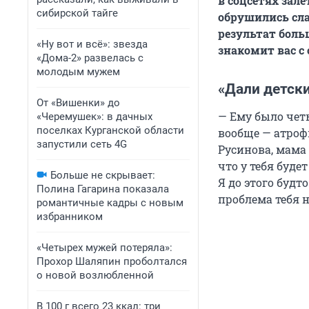
в соцсетях зал
сибирской тайге
обрушились сла
результат боль
«Ну вот и всё»: звезда
знакомит вас с
«Дома-2» развелась с
молодым мужем
«Дали детски
От «Вишенки» до
— Ему было четы
«Черемушек»: в дачных
поселках Курганской области
вообще — атроф
запустили сеть 4G
Русинова, мама 
что у тебя буде
Больше не скрывает:
Я до этого будт
Полина Гагарина показала
проблема тебя н
романтичные кадры с новым
избранником
«Четырех мужей потеряла»:
Прохор Шаляпин проболтался
о новой возлюбленной
В 100 г всего 23 ккал: три