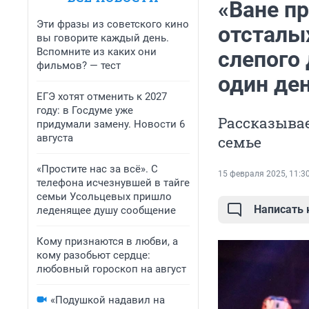
«Ване п
Эти фразы из советского кино
отсталы
вы говорите каждый день.
Вспомните из каких они
слепого 
фильмов? — тест
один де
ЕГЭ хотят отменить к 2027
году: в Госдуме уже
Рассказывае
придумали замену. Новости 6
августа
семье
«Простите нас за всё». С
15 февраля 2025, 11:3
телефона исчезнувшей в тайге
семьи Усольцевых пришло
Написать
леденящее душу сообщение
Кому признаются в любви, а
кому разобьют сердце:
любовный гороскоп на август
«Подушкой надавил на