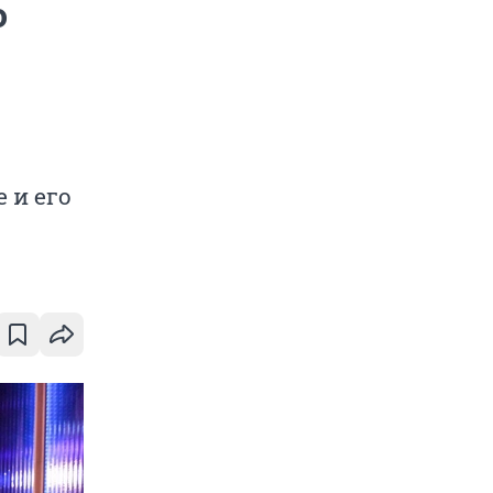
о
 и его