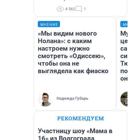
4 562
1
МНЕНИЕ
МНЕНИ
«Мы видим нового
Музей
Нолана»: с каким
церко
настроем нужно
самоц
смотреть «Одиссею»,
симво
чтобы она не
Тюмен
выглядела как фиаско
поеха
они т
Надежда Губарь
РЕКОМЕНДУЕМ
Участницу шоу «Мама в
16» из Волгограда