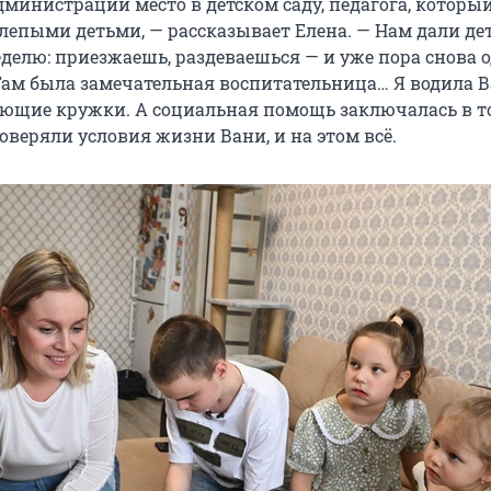
дминистрации место в детском саду, педагога, которы
слепыми детьми, — рассказывает Елена. — Нам дали де
еделю: приезжаешь, раздеваешься — и уже пора снова о
Там была замечательная воспитательница… Я водила 
ющие кружки. А социальная помощь заключалась в то
оверяли условия жизни Вани, и на этом всё.