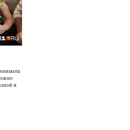
ринимала
можно
азной и