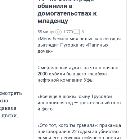
обвинили в
домогательствах к
младенцу
55 минут
1 773
8
«Меня бесила моя роль»: как сегодня
выглядит Пуговка из «Папиных
дочек»
Смертельный аудит: за что в начале
2000-х убили бывшего главбуха
нефтяной компании Уфы
смотреть
«Все еще в шоке»: сыну Трусовой
жно
исполнился год — трогательный пост
давала
и фото
 двери,
«Это тот, кого ты травила»: прикамца
приговорили к 22 годам за убийство
семьи его девушки, сейчас он звонит