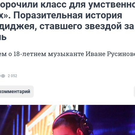
ророчили класс для умственн
х». Поразительная история
диджея, ставшего звездой за
нь
м о 18-летнем музыканте Иване Русинове
0
2 052
 комментарий