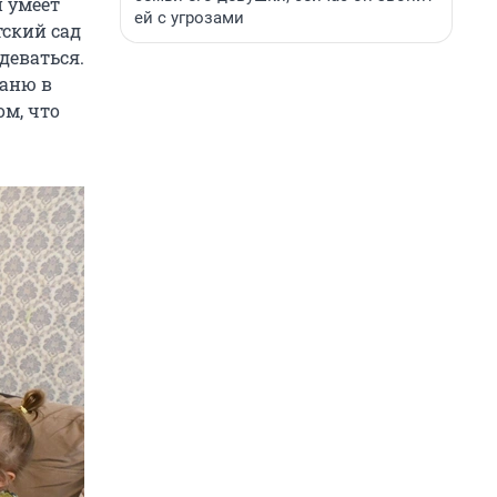
й умеет
ей с угрозами
тский сад
деваться.
Ваню в
м, что