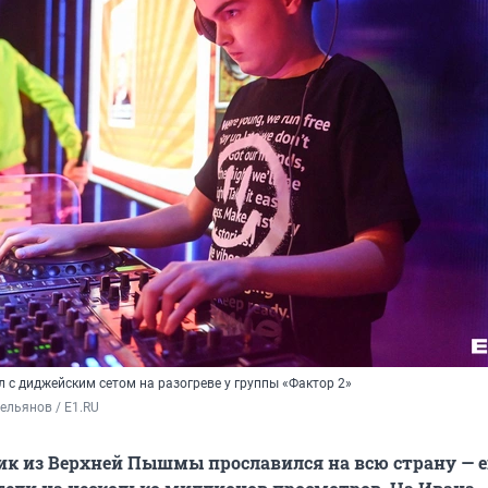
 с диджейским сетом на разогреве у группы «Фактор 2»
ельянов / E1.RU
к из Верхней Пышмы прославился на всю страну — е