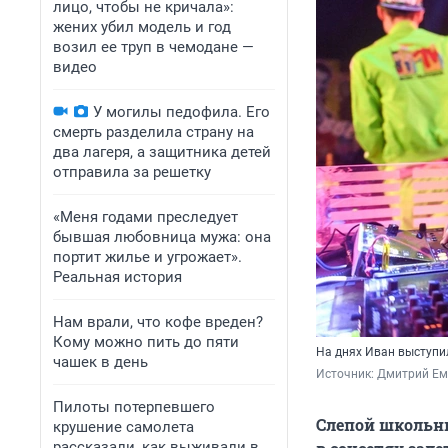
лицо, чтобы не кричала»:
жених убил модель и год
возил ее труп в чемодане —
видео
У могилы педофила. Его
смерть разделила страну на
два лагеря, а защитника детей
отправила за решетку
«Меня годами преследует
бывшая любовница мужа: она
портит жилье и угрожает».
Реальная история
Нам врали, что кофе вреден?
Кому можно пить до пяти
На днях Иван выступил
чашек в день
Источник: 
Дмитрий Ем
Пилоты потерпевшего
Слепой школьни
крушение самолета
рассказали, как выживали в