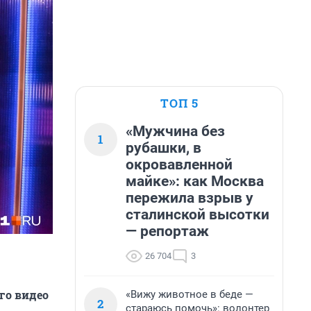
ТОП 5
«Мужчина без
1
рубашки, в
окровавленной
майке»: как Москва
пережила взрыв у
сталинской высотки
— репортаж
26 704
3
го видео
«Вижу животное в беде —
2
стараюсь помочь»: волонтер