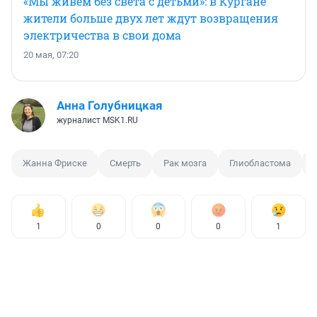
«Мы живем без света с детьми»: в Кургане
жители больше двух лет ждут возвращения
электричества в свои дома
20 мая, 07:20
Анна Голубницкая
журналист MSK1.RU
Жанна Фриске
Смерть
Рак мозга
Глиобластома
1
0
0
0
1