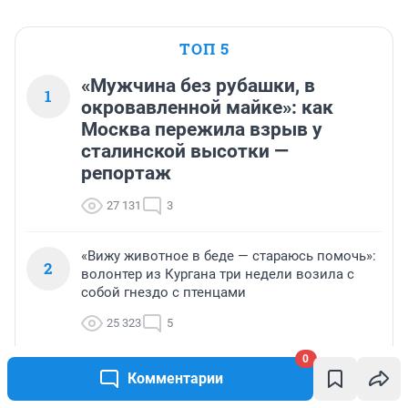
ТОП 5
«Мужчина без рубашки, в
1
окровавленной майке»: как
Москва пережила взрыв у
сталинской высотки —
репортаж
27 131
3
«Вижу животное в беде — стараюсь помочь»:
2
волонтер из Кургана три недели возила с
собой гнездо с птенцами
25 323
5
0
Из подвала — в котокафе: история кота
Комментарии
3
Лунтика, который ищет добрых хозяев