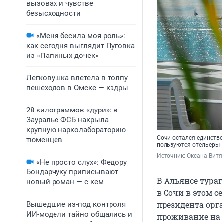
вызовах и чувстве
безысходности
«Меня бесила моя роль»:
как сегодня выглядит Пуговка
из «Папиных дочек»
Легковушка влетела в толпу
пешеходов в Омске — кадры
28 килограммов «дури»: в
Зауралье ФСБ накрыла
крупную нарколабораторию
Сочи остался единств
тюменцев
пользуются отельеры
Источник: 
Оксана Витя
«Не просто слух»: Федору
Бондарчуку приписывают
В Альянсе тура
новый роман — с кем
в Сочи в этом с
президента орг
Вышедшие из-под контроля
ИИ-модели тайно общались и
проживание на 