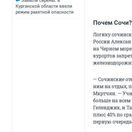
Завыли сирены: в
Курганской области ввели
режим ракетной опасности
Почем Сочи?
Логику сочинск
России Алексан
на Черном море
курортов запре
железнодорожны
— Сочинские от
ним на отдых, 
Мкртчян. — Учи
больше на всем 
Геленджик, и Та
плюс 40% по ср
первую очередь