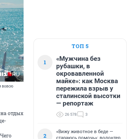
ТОП 5
«Мужчина без
1
рубашки, в
окровавленной
майке»: как Москва
м вовсю
пережила взрыв у
сталинской высотки
— репортаж
 на отдых
26 578
3
це-
«Вижу животное в беде —
2
 Чего
стараюсь помочь»: волонтер