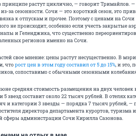
в принципе растут циклично, — говорит Тримайлов. —
из-за сезонности. Сочи — это короткий сезон, это прив
вязка к отпускам и прочее. Поэтому с ценами на Сочи
ого не происходит, особенно если учесть закрытые а
напы и Геленджика, что существенно переориентиро
даленных регионов именно на Сочи.
астей свое мнение: цены растут несущественно. В мэр
и, что
рост цен в этом году составил от 5 до 15%
, и это, 
иков, сопоставимо с обычными сезонными колебани
июне средняя стоимость размещения на двух человек в
и 5 звезд составит около 22 тысяч рублей. В отелях кат
яч и категории 3 звезды — порядка 7 тысяч рублей, —
естителя директора департамента курортов, туризма и
й сферы администрации Сочи Кирилла Сазонова.
ценами на отдых в мае