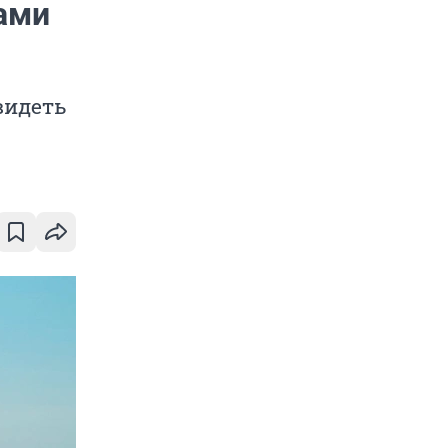
нами
видеть