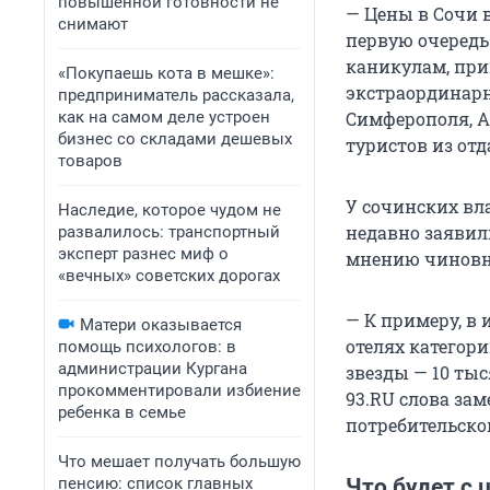
повышенной готовности не
— Цены в Сочи 
снимают
первую очередь 
каникулам, при
«Покупаешь кота в мешке»:
экстраординарн
предприниматель рассказала,
как на самом деле устроен
Симферополя, А
бизнес со складами дешевых
туристов из от
товаров
У сочинских вл
Наследие, которое чудом не
недавно заявил
развалилось: транспортный
эксперт разнес миф о
мнению чиновн
«вечных» советских дорогах
— К примеру, в 
Матери оказывается
отелях категори
помощь психологов: в
администрации Кургана
звезды — 10 тыс
прокомментировали избиение
93.RU слова зам
ребенка в семье
потребительско
Что мешает получать большую
пенсию: список главных
Что будет с 