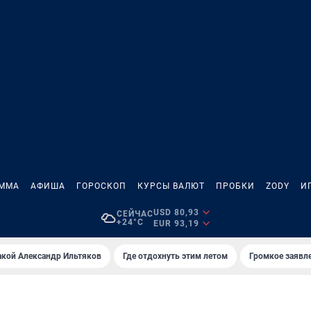
АММА
АФИША
ГОРОСКОП
КУРСЫ ВАЛЮТ
ПРОБКИ
ZODY
И
USD 80,93
СЕЙЧАС
+24°C
EUR 93,19
акой Александр Ильтяков
Где отдохнуть этим летом
Громкое заявл