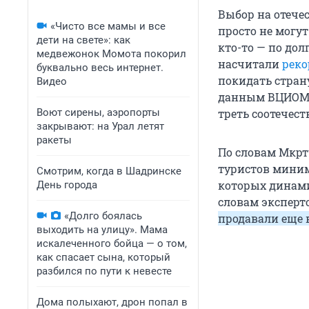
Выбор на отечес
«Чисто все мамы и все
просто не могут
дети на свете»: как
кто-то — по дол
медвежонок Момота покорил
насчитали
реко
буквально весь интернет.
покидать страну
Видео
данным ВЦИОМ, 
Воют сирены, аэропорты
треть соотечест
закрывают: на Урал летят
ракеты
По словам Мкртч
туристов миниму
Смотрим, когда в Шадринске
которых динами
День города
словам эксперт
«Долго боялась
продавали еще 
выходить на улицу». Мама
искалеченного бойца — о том,
как спасает сына, который
разбился по пути к невесте
Дома полыхают, дрон попал в