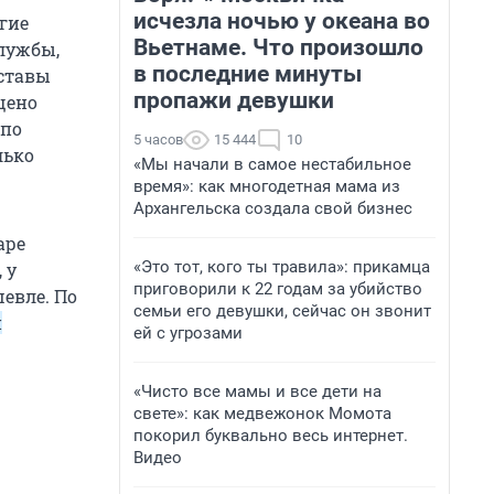
исчезла ночью у океана во
огие
Вьетнаме. Что произошло
службы,
в последние минуты
иставы
пропажи девушки
щено
 по
5 часов
15 444
10
лько
«Мы начали в самое нестабильное
время»: как многодетная мама из
Архангельска создала свой бизнес
аре
«Это тот, кого ты травила»: прикамца
 у
приговорили к 22 годам за убийство
евле. По
семьи его девушки, сейчас он звонит
н
ей с угрозами
«Чисто все мамы и все дети на
свете»: как медвежонок Момота
покорил буквально весь интернет.
Видео