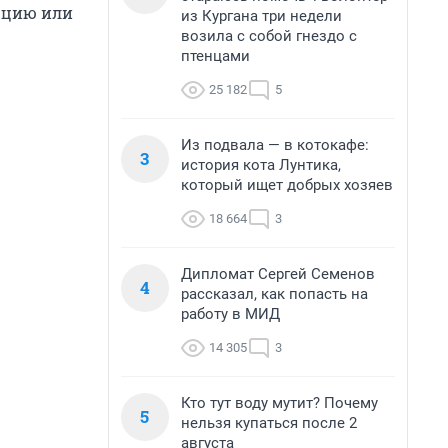
урцию или
из Кургана три недели
возила с собой гнездо с
птенцами
25 182
5
Из подвала — в котокафе:
3
история кота Лунтика,
который ищет добрых хозяев
18 664
3
Дипломат Сергей Семенов
4
рассказал, как попасть на
работу в МИД
14 305
3
Кто тут воду мутит? Почему
5
нельзя купаться после 2
августа