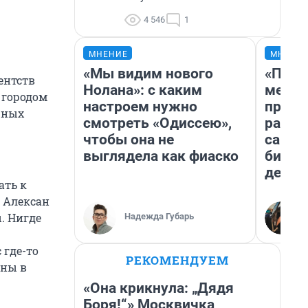
4 546
1
МНЕНИЕ
МНЕНИ
«Мы видим нового
«Поку
ентств
Нолана»: с каким
мешке
 городом
настроем нужно
предп
жных
смотреть «Одиссею»,
расска
чтобы она не
самом
выглядела как фиаско
бизне
дешев
ать к
т Алексан
. Нигде
Надежда Губарь
 где-то
РЕКОМЕНДУЕМ
ены в
«Она крикнула: „Дядя
Боря!“» Москвичка