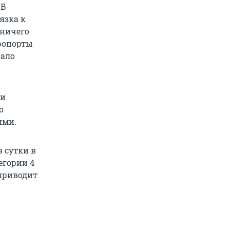
 В
язка к
 ничего
эропорты
вало
ии
по
ями.
 сутки в
егории 4
 приводит