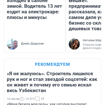
холодно в салоне
мешке»:
зимой. Водитель 13 лет
предпринимат
ездит на электрокаре:
рассказала, как
плюсы и минусы
самом деле ус
бизнес со скл
дешевых това
Наталья Шорох
Денис Дедюхин
Открыла кофейн
деньги соцразв
РЕКОМЕНДУЕМ
«Я не жалуюсь». Строитель лишился
рук и ног и стал звездой соцсетей: как
он живет и почему его семью искал
весь Узбекистан
14 часов
13 317
57
«Меня бесила моя роль»: как сегодня выглядит