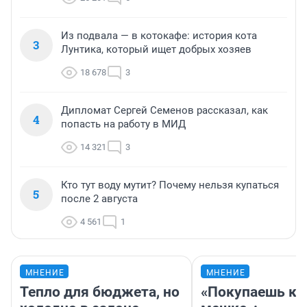
Из подвала — в котокафе: история кота
3
Лунтика, который ищет добрых хозяев
18 678
3
Дипломат Сергей Семенов рассказал, как
4
попасть на работу в МИД
14 321
3
Кто тут воду мутит? Почему нельзя купаться
5
после 2 августа
4 561
1
МНЕНИЕ
МНЕНИЕ
Тепло для бюджета, но
«Покупаешь ко