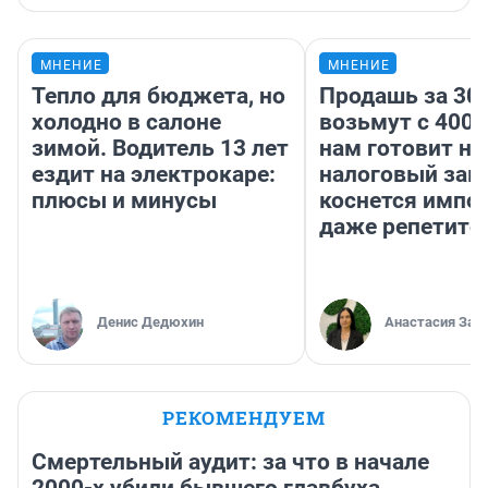
МНЕНИЕ
МНЕНИЕ
Тепло для бюджета, но
Продашь за 300
холодно в салоне
возьмут с 4000
зимой. Водитель 13 лет
нам готовит н
ездит на электрокаре:
налоговый зако
плюсы и минусы
коснется импор
даже репетито
Денис Дедюхин
Анастасия Зав
РЕКОМЕНДУЕМ
Смертельный аудит: за что в начале