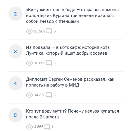
«Вижу животное в беде — стараюсь помочь»:
2
волонтер из Кургана три недели возила с
собой гнездо с птенцами
25 209
5
Из подвала — в котокафе: история кота
3
Лунтика, который ищет добрых хозяев
18 689
3
Дипломат Сергей Семенов рассказал, как
4
попасть на работу в МИД
14 328
3
Кто тут воду мутит? Почему нельзя купаться
5
после 2 августа
4 565
1