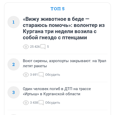
ТОП 5
«Вижу животное в беде —
1
стараюсь помочь»: волонтер из
Кургана три недели возила с
собой гнездо с птенцами
25 426
5
Воют сирены, аэропорты закрывают: на Урал
2
летят ракеты
3 691
Обсудить
Один человек погиб в ДТП на трассе
3
«Иртыш» в Курганской области
3 438
Обсудить