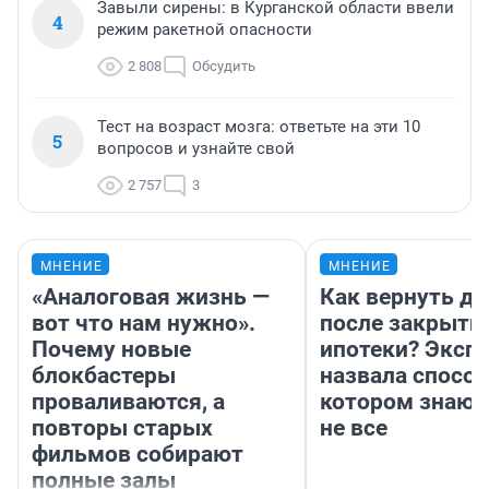
Завыли сирены: в Курганской области ввели
4
режим ракетной опасности
2 808
Обсудить
Тест на возраст мозга: ответьте на эти 10
5
вопросов и узнайте свой
2 757
3
МНЕНИЕ
МНЕНИЕ
«Аналоговая жизнь —
Как вернуть де
вот что нам нужно».
после закрыти
Почему новые
ипотеки? Эксп
блокбастеры
назвала способ
проваливаются, а
котором знают
повторы старых
не все
фильмов собирают
полные залы