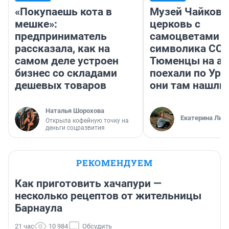
«Покупаешь кота в
Музей Чайковс
мешке»:
церковь с
предприниматель
самоцветами и
рассказала, как на
символика ССС
самом деле устроен
Тюменцы на ав
бизнес со складами
поехали по Ура
дешевых товаров
они там нашли
Наталья Шорохова
Екатерина Лит
Открыла кофейную точку на
деньги соцразвития
РЕКОМЕНДУЕМ
Как приготовить хачапури —
несколько рецептов от жительницы
Барнаула
21 час
10 984
Обсудить