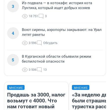
Из подвала — в котокафе: история кота
3
Лунтика, который ищет добрых хозяев
18 751
3
Воют сирены, аэропорты закрывают: на Урал
4
летят ракеты
3 596
Обсудить
В Курганской области объявили режим
5
беспилотной опасности
3 506
13
МНЕНИЕ
МНЕНИЕ
Продашь за 3000, налог
«За неделю две
возьмут с 4000. Что
были страшные
нам готовит новый
туристка расск