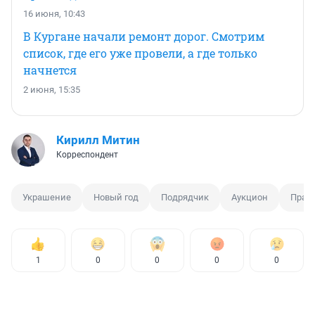
16 июня, 10:43
В Кургане начали ремонт дорог. Смотрим
список, где его уже провели, а где только
начнется
2 июня, 15:35
Кирилл Митин
Корреспондент
Украшение
Новый год
Подрядчик
Аукцион
Праз
1
0
0
0
0