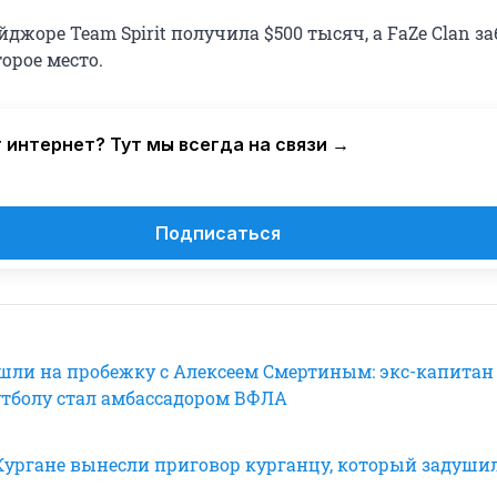
йджоре Team Spirit получила $500 тысяч, а FaZe Clan з
торое место.
 интернет? Тут мы всегда на связи →
Подписаться
ли на пробежку с Алексеем Смертиным: экс-капитан
утболу стал амбассадором ВФЛА
 Кургане вынесли приговор курганцу, который задуши