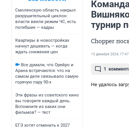
Команда
Смоленскую область накрыл
Вишняко
разрушительный циклон:
власти ввели режим ЧС, есть
турнир п
погибшие — кадры
Chopper пос
Квартиры в новостройках
начнут дешеветь — когда
ждать снижения цен
15 декабря 2024, 17:47
Все думали, что Орейро и
1
коммент
Арана встречаются: что на
самом деле связывало самую
горячую пару 90-х
Не удалось загр
Эти фразы из советского кино
вы говорите каждый день.
Вспомните из каких они
фильмов? — тест
ЕГЭ хотят отменить к 2027