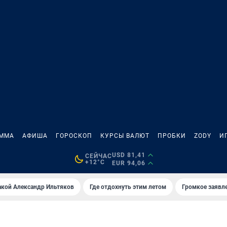
АММА
АФИША
ГОРОСКОП
КУРСЫ ВАЛЮТ
ПРОБКИ
ZODY
И
USD 81,41
СЕЙЧАС
+12°C
EUR 94,06
акой Александр Ильтяков
Где отдохнуть этим летом
Громкое заявл