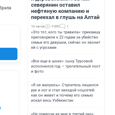
северянин оставил
абрала
нефтяную компанию и
переехал в глушь на Алтай
16 часов
9 890
1
«Это тот, кого ты травила»: прикамца
приговорили к 22 годам за убийство
семьи его девушки, сейчас он звонит
ей с угрозами
«Все еще в шоке»: сыну Трусовой
исполнился год — трогательный пост
и фото
«Я не жалуюсь». Строитель лишился
рук и ног и стал звездой соцсетей:
как он живет и почему его семью
искал весь Узбекистан
л
«Не привози их мне в третий раз».