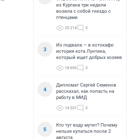
из Кургана три недели
возила с собой гнездо с
птенцами
25 214
5
Из подвала — в котокафе:
3
история кота Лунтика,
который ищет добрых хозяев
18 693
3
Дипломат Сергей Семенов
4
рассказал, как попасть на
работу в МИД
14 331
3
Кто тут воду мутит? Почему
5
нельзя купаться после 2
августа