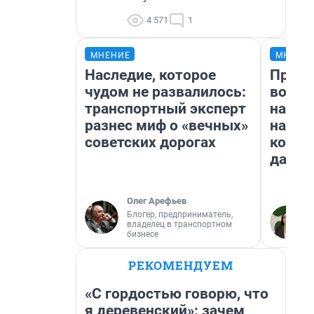
4 571
1
МНЕНИЕ
МНЕНИ
Наследие, которое
Прода
чудом не развалилось:
возьм
транспортный эксперт
нам г
разнес миф о «вечных»
налог
советских дорогах
косне
даже 
Олег Арефьев
Блогер, предприниматель,
владелец в транспортном
бизнесе
РЕКОМЕНДУЕМ
«С гордостью говорю, что
я деревенский»: зачем