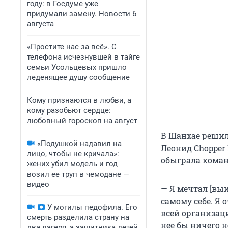
году: в Госдуме уже
придумали замену. Новости 6
августа
«Простите нас за всё». С
телефона исчезнувшей в тайге
семьи Усольцевых пришло
леденящее душу сообщение
Кому признаются в любви, а
кому разобьют сердце:
любовный гороскоп на август
В Шанхае решила
«Подушкой надавил на
Леонид Chopper 
лицо, чтобы не кричала»:
обыграла команд
жених убил модель и год
возил ее труп в чемодане —
видео
— Я мечтал [выи
самому себе. Я 
У могилы педофила. Его
всей организаци
смерть разделила страну на
нее бы ничего не
два лагеря, а защитника детей