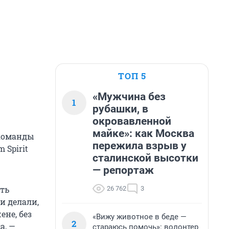
ТОП 5
«Мужчина без
1
рубашки, в
окровавленной
майке»: как Москва
 команды
пережила взрыв у
 Spirit
сталинской высотки
— репортаж
ать
26 762
3
и делали,
ене, без
«Вижу животное в беде —
2
а, —
стараюсь помочь»: волонтер