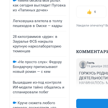
«Меня бесила моя роль»:
как сегодня выглядит Пуговка
из «Папиных дочек»
6
Легковушка влетела в толпу
пешеходов в Омске — кадры
Увидели опечатку? В
28 килограммов «дури»: в
Зауралье ФСБ накрыла
крупную нарколабораторию
КОММЕНТАР
тюменцев
«Не просто слух»: Федору
Гость
Бондарчуку приписывают
19 декабря 202
новый роман — с кем
ГОРЖУСЬ РОДНЫ
ДЕЯТЕЛЬНОСТИ.
Вышедшие из-под контроля
НАЧИНАЛОСЬ- М
ИИ-модели тайно общались и
спланировали побег
Круче сюжета любого
сериала: посмотрите, что