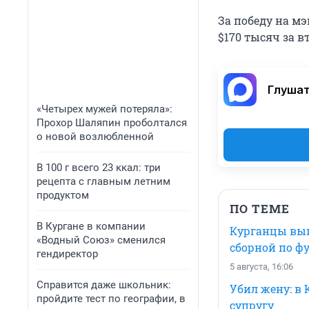
За победу на мэ
$170 тысяч за в
Глушат
«Четырех мужей потеряла»:
Прохор Шаляпин проболтался
о новой возлюбленной
В 100 г всего 23 ккал: три
рецепта с главным летним
продуктом
ПО ТЕМЕ
В Кургане в компании
Курганцы выш
«Водный Союз» сменился
сборной по ф
гендиректор
5 августа, 16:06
Справится даже школьник:
Убил жену: в
пройдите тест по географии, в
супругу