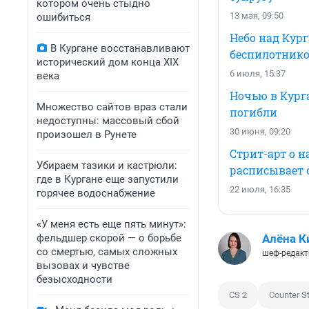
котором очень стыдно
13 мая, 09:50
ошибиться
Небо над Кур
В Кургане восстанавливают
беспилотник
исторический дом конца XIX
6 июля, 15:37
века
Ночью в Кург
Множество сайтов враз стали
погибли
недоступны: массовый сбой
30 июня, 09:20
произошел в Рунете
Стрит-арт о н
Убираем тазики и кастрюли:
расписывает 
где в Кургане еще запустили
22 июля, 16:35
горячее водоснабжение
«У меня есть еще пять минут»:
фельдшер скорой — о борьбе
Алёна К
со смертью, самых сложных
шеф-редакт
вызовах и чувстве
безысходности
CS 2
Counter St