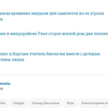
ганом временно закрыли для самолетов из-за угрозы
ов
ане в микрорайоне Увал сгорел жилой дом: два челове
ауке: в Кургане учитель биологии вместе с дочерью
стены лицея
исель
ор
rike
Chopper
Леонид Вишняков
Игра
Компьютерные и