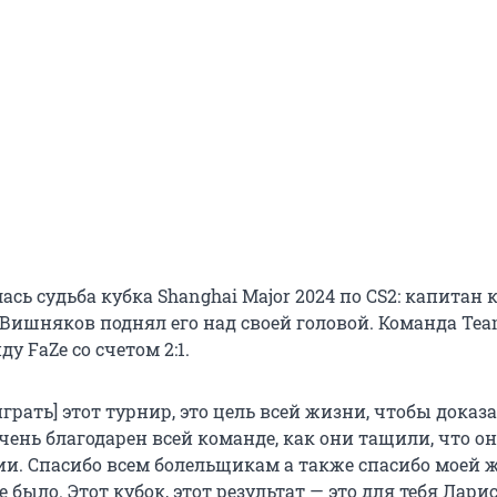
сь судьба кубка Shanghai Major 2024 по CS2: капитан
Вишняков поднял его над своей головой. Команда Team
у FaZe со счетом 2:1.
грать] этот турнир, это цель всей жизни, чтобы доказ
очень благодарен всей команде, как они тащили, что он
и. Спасибо всем болельщикам а также спасибо моей ж
 было. Этот кубок, этот результат — это для тебя Ларис