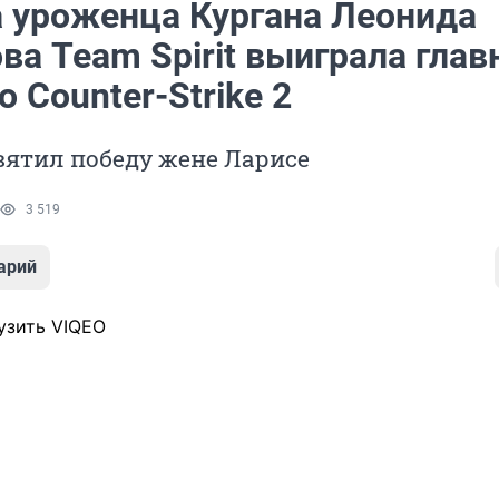
 уроженца Кургана Леонида
ва Team Spirit выиграла гла
о Counter-Strike 2
вятил победу жене Ларисе
3 519
арий
узить VIQEO