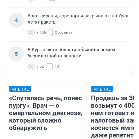
Воют сирены, аэропорты закрывают: на Урал
4
летят ракеты
3 606
Обсудить
В Курганской области объявили режим
5
беспилотной опасности
3 521
13
МНЕНИЕ
МНЕНИЕ
«Спуталась речь, понес
Продашь за 300
пургу». Врач — о
возьмут с 4000
смертельном диагнозе,
нам готовит н
который сложно
налоговый зако
обнаружить
коснется импор
даже репетито