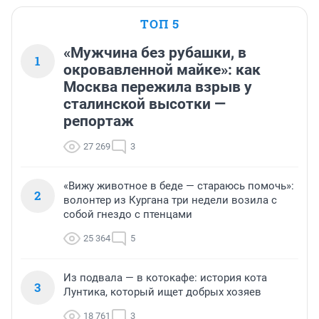
ТОП 5
«Мужчина без рубашки, в
1
окровавленной майке»: как
Москва пережила взрыв у
сталинской высотки —
репортаж
27 269
3
«Вижу животное в беде — стараюсь помочь»:
2
волонтер из Кургана три недели возила с
собой гнездо с птенцами
25 364
5
Из подвала — в котокафе: история кота
3
Лунтика, который ищет добрых хозяев
18 761
3