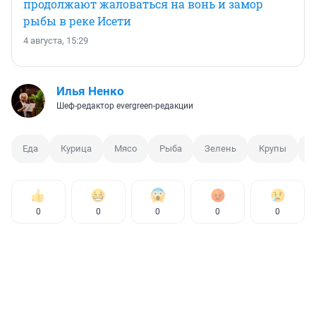
продолжают жаловаться на вонь и замор
рыбы в реке Исети
4 августа, 15:29
Илья Ненко
Шеф-редактор evergreen-редакции
Еда
Курица
Мясо
Рыба
Зелень
Крупы
М
0
0
0
0
0