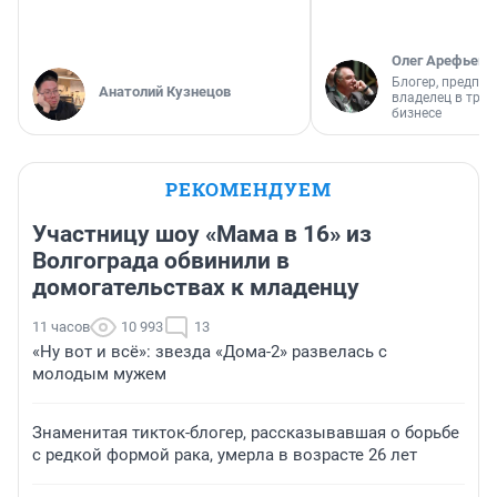
Олег Арефьев
Блогер, предпри
Анатолий Кузнецов
владелец в тра
бизнесе
РЕКОМЕНДУЕМ
Участницу шоу «Мама в 16» из
Волгограда обвинили в
домогательствах к младенцу
11 часов
10 993
13
«Ну вот и всё»: звезда «Дома-2» развелась с
молодым мужем
Знаменитая тикток-блогер, рассказывавшая о борьбе
с редкой формой рака, умерла в возрасте 26 лет