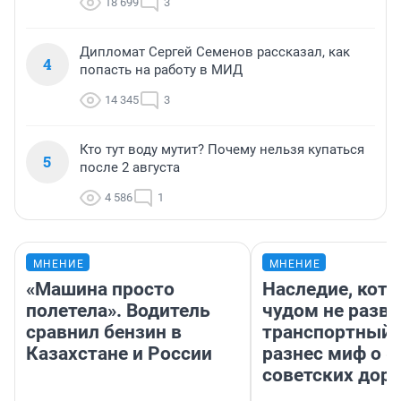
18 699
3
Дипломат Сергей Семенов рассказал, как
4
попасть на работу в МИД
14 345
3
Кто тут воду мутит? Почему нельзя купаться
5
после 2 августа
4 586
1
МНЕНИЕ
МНЕНИЕ
«Машина просто
Наследие, кото
полетела». Водитель
чудом не разва
сравнил бензин в
транспортный 
Казахстане и России
разнес миф о 
советских доро