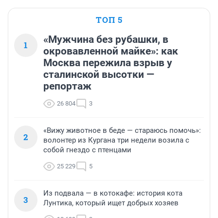
ТОП 5
«Мужчина без рубашки, в
1
окровавленной майке»: как
Москва пережила взрыв у
сталинской высотки —
репортаж
26 804
3
«Вижу животное в беде — стараюсь помочь»:
2
волонтер из Кургана три недели возила с
собой гнездо с птенцами
25 229
5
Из подвала — в котокафе: история кота
3
Лунтика, который ищет добрых хозяев