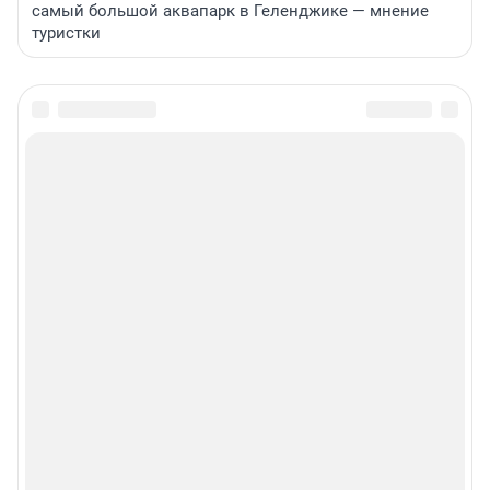
самый большой аквапарк в Геленджике — мнение
туристки
Подписаться на новости
Сообщить новость
Рубрики
Реклама на сайте
Прайс-лист
О компании