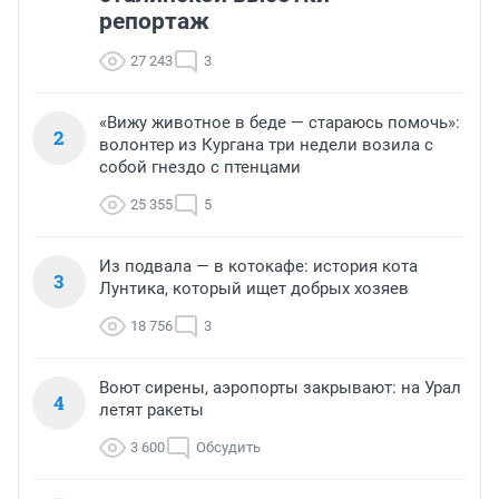
репортаж
27 243
3
«Вижу животное в беде — стараюсь помочь»:
2
волонтер из Кургана три недели возила с
собой гнездо с птенцами
25 355
5
Из подвала — в котокафе: история кота
3
Лунтика, который ищет добрых хозяев
18 756
3
Воют сирены, аэропорты закрывают: на Урал
4
летят ракеты
3 600
Обсудить