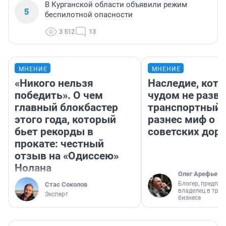
В Курганской области объявили режим
5
беспилотной опасности
3 512
13
МНЕНИЕ
МНЕНИЕ
«Никого нельзя
Наследие, кото
победить». О чем
чудом не разва
главный блокбастер
транспортный 
этого года, который
разнес миф о 
бьет рекорды в
советских доро
прокате: честный
отзыв на «Одиссею»
Нолана
Олег Арефьев
Блогер, предпри
Стас Соколов
владелец в тра
Эксперт
бизнесе