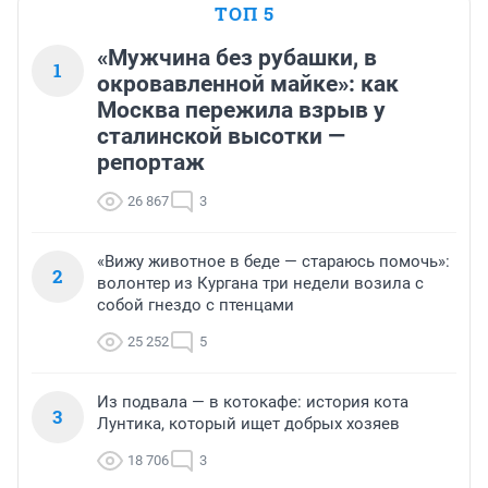
ТОП 5
«Мужчина без рубашки, в
1
окровавленной майке»: как
Москва пережила взрыв у
сталинской высотки —
репортаж
26 867
3
«Вижу животное в беде — стараюсь помочь»:
2
волонтер из Кургана три недели возила с
собой гнездо с птенцами
25 252
5
Из подвала — в котокафе: история кота
3
Лунтика, который ищет добрых хозяев
18 706
3