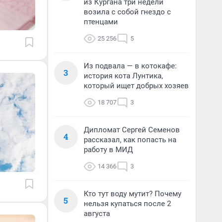
из Кургана три недели
возила с собой гнездо с
птенцами
25 256
5
Из подвала — в котокафе:
3
история кота Лунтика,
который ищет добрых хозяев
18 707
3
Дипломат Сергей Семенов
4
рассказал, как попасть на
работу в МИД
14 366
3
Кто тут воду мутит? Почему
5
нельзя купаться после 2
августа