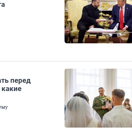
та
ть перед
: какие
уму