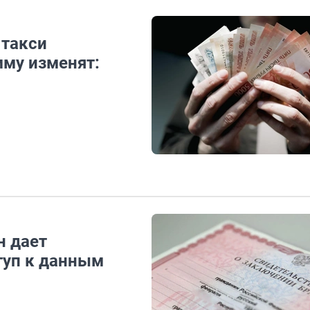
 такси
мму изменят:
н дает
туп к данным