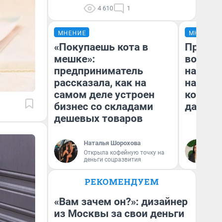
4 610
1
МНЕНИЕ
МНЕНИЕ
«Покупаешь кота в
Продаш
мешке»:
возьмут
предприниматель
нам го
рассказала, как на
налого
самом деле устроен
коснет
бизнес со складами
даже р
дешевых товаров
Наталья Шорохова
Ан
Открыла кофейную точку на
деньги соцразвития
РЕКОМЕНДУЕМ
«Вам зачем он?»: дизайнер
из Москвы за свои деньги