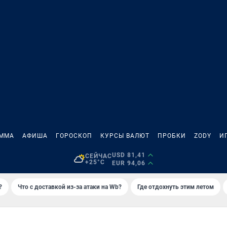
АММА
АФИША
ГОРОСКОП
КУРСЫ ВАЛЮТ
ПРОБКИ
ZODY
И
USD 81,41
СЕЙЧАС
+25°C
EUR 94,06
?
Что с доставкой из-за атаки на Wb?
Где отдохнуть этим летом