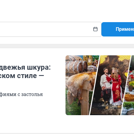
Примен
едвежья шкура:
ском стиле —
фиями с застолья