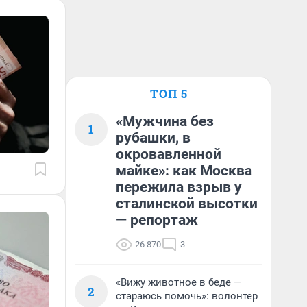
ТОП 5
«Мужчина без
1
рубашки, в
окровавленной
майке»: как Москва
пережила взрыв у
сталинской высотки
— репортаж
26 870
3
«Вижу животное в беде —
2
стараюсь помочь»: волонтер