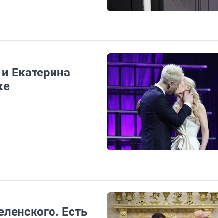
 и Екатерина
ке
еленского. Есть