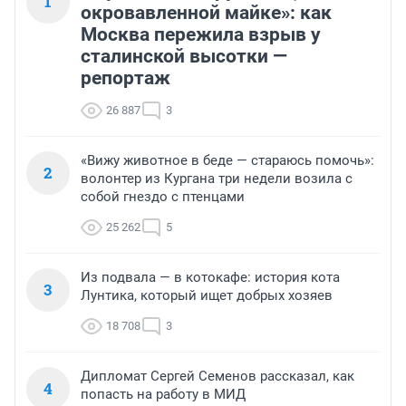
1
окровавленной майке»: как
Москва пережила взрыв у
сталинской высотки —
репортаж
26 887
3
«Вижу животное в беде — стараюсь помочь»:
2
волонтер из Кургана три недели возила с
собой гнездо с птенцами
25 262
5
Из подвала — в котокафе: история кота
3
Лунтика, который ищет добрых хозяев
18 708
3
Дипломат Сергей Семенов рассказал, как
4
попасть на работу в МИД