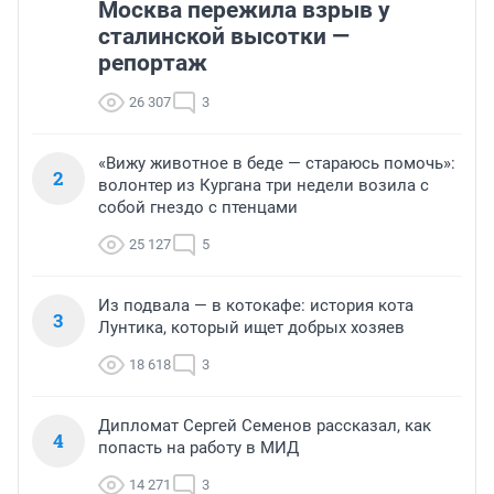
Москва пережила взрыв у
сталинской высотки —
репортаж
26 307
3
«Вижу животное в беде — стараюсь помочь»:
2
волонтер из Кургана три недели возила с
собой гнездо с птенцами
25 127
5
Из подвала — в котокафе: история кота
3
Лунтика, который ищет добрых хозяев
18 618
3
Дипломат Сергей Семенов рассказал, как
4
попасть на работу в МИД
14 271
3