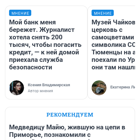
МНЕНИЕ
МНЕНИЕ
Мой банк меня
Музей Чайковс
бережет. Журналист
церковь с
хотела снять 200
самоцветами и
тысяч, чтобы погасить
символика ССС
кредит, — к ней домой
Тюменцы на ав
приехала служба
поехали по Ура
безопасности
они там нашли
Ксения Владимирская
Екатерина Лит
Автор мнения
РЕКОМЕНДУЕМ
Медведицу Майю, жившую на цепи в
Приморье, познакомили с