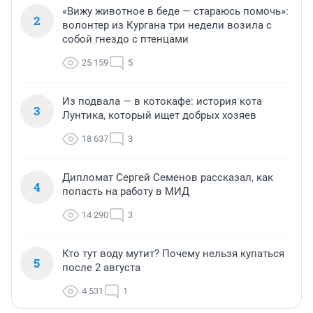
«Вижу животное в беде — стараюсь помочь»:
2
волонтер из Кургана три недели возила с
собой гнездо с птенцами
25 159
5
Из подвала — в котокафе: история кота
3
Лунтика, который ищет добрых хозяев
18 637
3
Дипломат Сергей Семенов рассказал, как
4
попасть на работу в МИД
14 290
3
Кто тут воду мутит? Почему нельзя купаться
5
после 2 августа
4 531
1