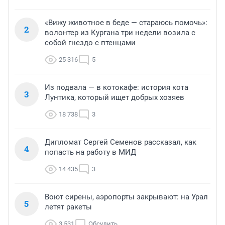
«Вижу животное в беде — стараюсь помочь»:
2
волонтер из Кургана три недели возила с
собой гнездо с птенцами
25 316
5
Из подвала — в котокафе: история кота
3
Лунтика, который ищет добрых хозяев
18 738
3
Дипломат Сергей Семенов рассказал, как
4
попасть на работу в МИД
14 435
3
Воют сирены, аэропорты закрывают: на Урал
5
летят ракеты
3 531
Обсудить