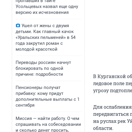
пропавших в тайге
Усольцевых назвал еще одну
версию их исчезновения
Ушел от жены с двумя
детьми. Как главный качок
«Уральских пельменей» в 54
года закрутил роман с
молодой красоткой
Переводы россиян начнут
блокировать по одной
причине: подробности
В Курганской о
ледовое поле пе
Пенсионеры получат
угрозу подтопл
прибавку: кому придут
дополнительные выплаты с 1
сентября
Для ослабления
передвигаться 
Миссия — найти работу. О чем
на руслах рек У
спрашивать на собеседовании
области.
и сколько денег просить,