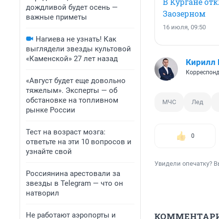
В Кургане отк
дождливой будет осень —
Заозерном
важные приметы
16 июля, 09:50
Нагиева не узнать! Как
выглядели звезды культовой
«Каменской» 27 лет назад
Кирилл
Корреспонд
«Август будет еще довольно
тяжелым». Эксперты — об
обстановке на топливном
МЧС
Лед
рынке России
Тест на возраст мозга:
0
ответьте на эти 10 вопросов и
узнайте свой
Увидели опечатку? В
Россиянина арестовали за
звезды в Telegram — что он
натворил
Не работают аэропорты и
КОММЕНТАР