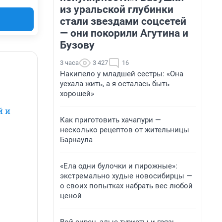
из уральской глубинки
стали звездами соцсетей
— они покорили Агутина и
Бузову
3 часа
3 427
16
Накипело у младшей сестры: «Она
уехала жить, а я осталась быть
хорошей»
й и
Как приготовить хачапури —
несколько рецептов от жительницы
Барнаула
«Ела одни булочки и пирожные»:
экстремально худые новосибирцы —
о своих попытках набрать вес любой
ценой