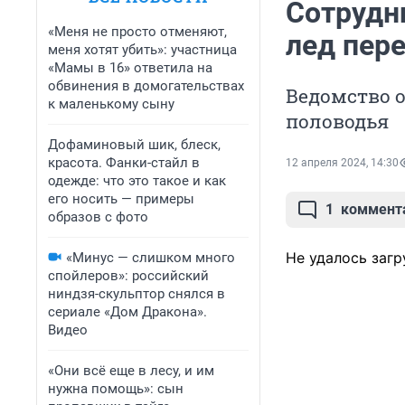
Сотрудн
«Меня не просто отменяют,
лед пере
меня хотят убить»: участница
«Мамы в 16» ответила на
обвинения в домогательствах
Ведомство о
к маленькому сыну
половодья
Дофаминовый шик, блеск,
красота. Фанки-стайл в
12 апреля 2024, 14:30
одежде: что это такое и как
его носить — примеры
1
коммент
образов с фото
Не удалось загр
«Минус — слишком много
спойлеров»: российский
ниндзя-скульптор снялся в
сериале «Дом Дракона».
Видео
«Они всё еще в лесу, и им
нужна помощь»: сын