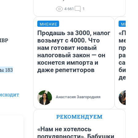
4 661
1
МНЕНИЕ
МНЕНИ
Продашь за 3000, налог
«Поку
возьмут с 4000. Что
мешке
ПВР
нам готовит новый
предп
налоговый закон — он
расска
коснется импорта и
самом
даже репетиторов
бизне
ы 183
дешев
исходит
Анастасия Завгородняя
РЕКОМЕНДУЕМ
«Нам не хотелось
популярности». Бабушки