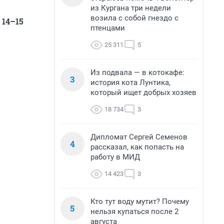
из Кургана три недели
возила с собой гнездо с
 14–15
птенцами
25 311
5
Из подвала — в котокафе:
3
история кота Лунтика,
который ищет добрых хозяев
18 734
3
Дипломат Сергей Семенов
4
рассказал, как попасть на
работу в МИД
14 423
3
Кто тут воду мутит? Почему
5
нельзя купаться после 2
августа