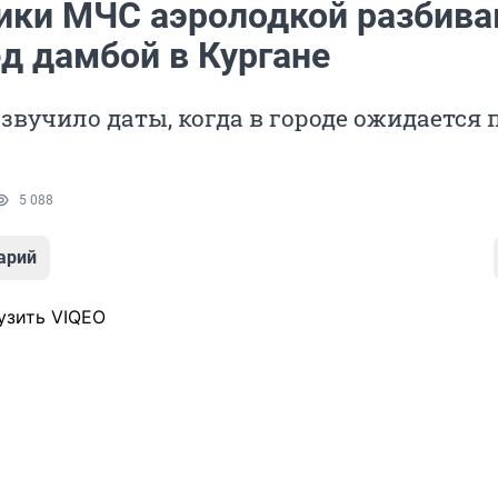
ики МЧС аэролодкой разбив
д дамбой в Кургане
звучило даты, когда в городе ожидается 
5 088
арий
узить VIQEO