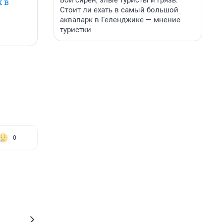
Вой сирен, злые туристы и грязь.
х в
Стоит ли ехать в самый большой
аквапарк в Геленджике — мнение
туристки
0