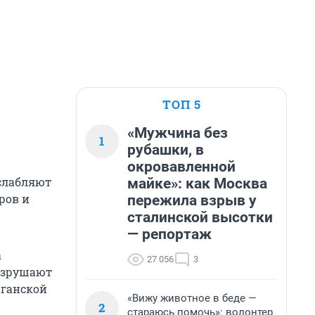
ТОП 5
«Мужчина без
1
рубашки, в
окровавленной
ослабляют
майке»: как Москва
ров и
пережила взрыв у
сталинской высотки
— репортаж
а
27 056
3
разрушают
рганской
«Вижу животное в беде —
2
стараюсь помочь»: волонтер