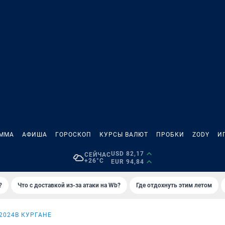
АММА
АФИША
ГОРОСКОП
КУРСЫ ВАЛЮТ
ПРОБКИ
ZODY
И
USD 82,17
СЕЙЧАС
+26°C
EUR 94,84
?
Что с доставкой из-за атаки на Wb?
Где отдохнуть этим летом
2024
В КУРГАНЕ