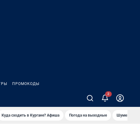
ГРЫ
ПРОМОКОДЫ
2
Куда сходить в Кургане? Афиша
Погода на выходные
Шумков в Че