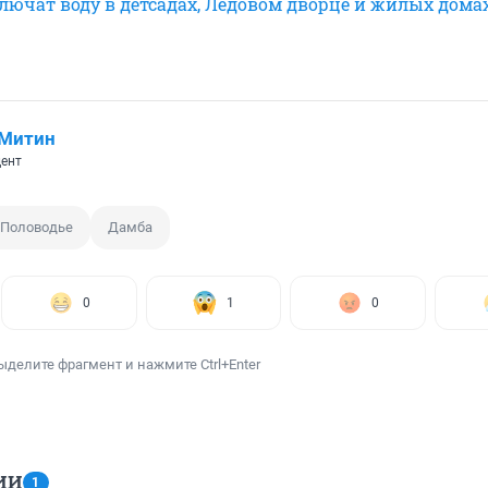
лючат воду в детсадах, Ледовом дворце и жилых дома
 Митин
ент
Половодье
Дамба
0
1
0
ыделите фрагмент и нажмите Ctrl+Enter
ИИ
1