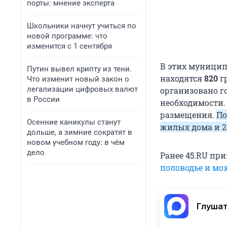
порты: мнение эксперта
Школьники начнут учиться по
новой программе: что
изменится с 1 сентября
В этих муницип
Путин вывел крипту из тени.
находятся
820
г
Что изменит новый закон о
легализации цифровых валют
организовано г
в России
необходимости. 
размещения.
По
Осенние каникулы станут
жилых дома и 2
дольше, а зимние сократят в
новом учебном году: в чём
дело
Ранее 45.RU пр
половодье и мо
Глушат