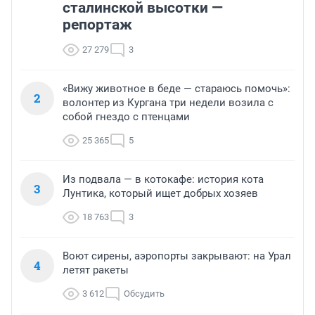
сталинской высотки —
репортаж
27 279
3
«Вижу животное в беде — стараюсь помочь»:
2
волонтер из Кургана три недели возила с
собой гнездо с птенцами
25 365
5
Из подвала — в котокафе: история кота
3
Лунтика, который ищет добрых хозяев
18 763
3
Воют сирены, аэропорты закрывают: на Урал
4
летят ракеты
3 612
Обсудить