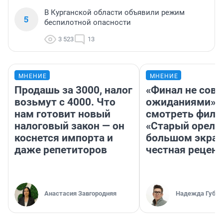
В Курганской области объявили режим
5
беспилотной опасности
3 523
13
МНЕНИЕ
МНЕНИЕ
Продашь за 3000, налог
«Финал не совп
возьмут с 4000. Что
ожиданиями»: 
нам готовит новый
смотреть фил
налоговый закон — он
«Старый орел» 
коснется импорта и
большом экран
даже репетиторов
честная рецен
Анастасия Завгородняя
Надежда Губар