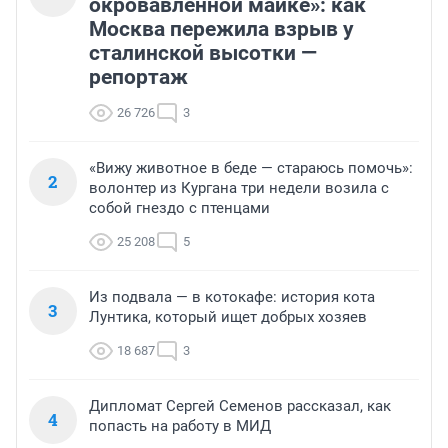
окровавленной майке»: как
Москва пережила взрыв у
сталинской высотки —
репортаж
26 726
3
«Вижу животное в беде — стараюсь помочь»:
2
волонтер из Кургана три недели возила с
собой гнездо с птенцами
25 208
5
Из подвала — в котокафе: история кота
3
Лунтика, который ищет добрых хозяев
18 687
3
Дипломат Сергей Семенов рассказал, как
4
попасть на работу в МИД