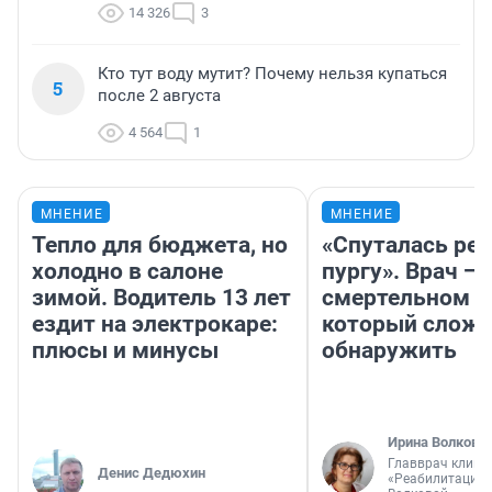
14 326
3
Кто тут воду мутит? Почему нельзя купаться
5
после 2 августа
4 564
1
МНЕНИЕ
МНЕНИЕ
Тепло для бюджета, но
«Спуталась реч
холодно в салоне
пургу». Врач — 
зимой. Водитель 13 лет
смертельном д
ездит на электрокаре:
который слож
плюсы и минусы
обнаружить
Ирина Волкова
Главврач клини
Денис Дедюхин
«Реабилитация 