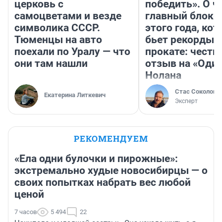
церковь с
победить». О ч
самоцветами и везде
главный блокб
символика СССР.
этого года, ко
Тюменцы на авто
бьет рекорды 
поехали по Уралу — что
прокате: честн
они там нашли
отзыв на «Оди
Нолана
Стас Соколов
Екатерина Литкевич
Эксперт
РЕКОМЕНДУЕМ
«Ела одни булочки и пирожные»:
экстремально худые новосибирцы — о
своих попытках набрать вес любой
ценой
7 часов
5 494
22