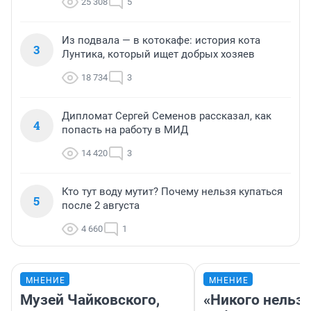
25 308
5
Из подвала — в котокафе: история кота
3
Лунтика, который ищет добрых хозяев
18 734
3
Дипломат Сергей Семенов рассказал, как
4
попасть на работу в МИД
14 420
3
Кто тут воду мутит? Почему нельзя купаться
5
после 2 августа
4 660
1
МНЕНИЕ
МНЕНИЕ
Музей Чайковского,
«Никого нельз