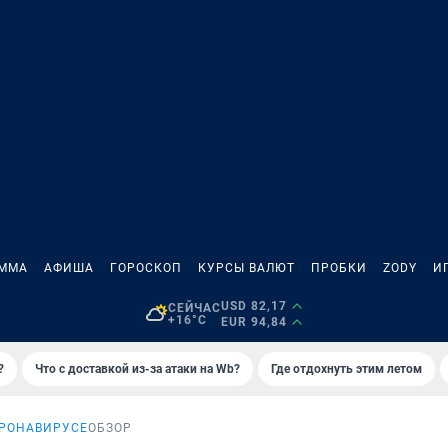
АММА
АФИША
ГОРОСКОП
КУРСЫ ВАЛЮТ
ПРОБКИ
ZODY
И
USD 82,17
СЕЙЧАС
+16°C
EUR 94,84
?
Что с доставкой из-за атаки на Wb?
Где отдохнуть этим летом
ОРОНАВИРУСЕ
ОБЗОР