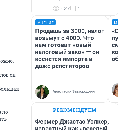
4 647
1
МНЕНИЕ
МНЕНИ
Продашь за 3000, налог
«Спут
возьмут с 4000. Что
пургу»
нам готовит новый
смерт
налоговый закон — он
котор
коснется импорта и
обнар
вожно.
даже репетиторов
 пор он
 большая
Анастасия Завгородняя
РЕКОМЕНДУЕМ
е по
ыть
Фермер Джастас Уолкер,
известный как «веселый