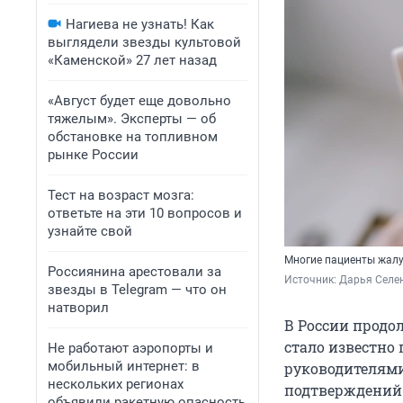
Нагиева не узнать! Как
выглядели звезды культовой
«Каменской» 27 лет назад
«Август будет еще довольно
тяжелым». Эксперты — об
обстановке на топливном
рынке России
Тест на возраст мозга:
ответьте на эти 10 вопросов и
узнайте свой
Многие пациенты жалу
Россиянина арестовали за
Источник: 
Дарья Селен
звезды в Telegram — что он
натворил
В России продо
стало известно
Не работают аэропорты и
мобильный интернет: в
руководителями
нескольких регионах
подтверждений 
объявили ракетную опасность