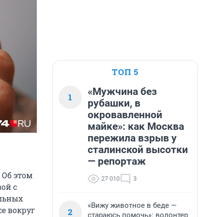
ТОП 5
«Мужчина без
1
рубашки, в
окровавленной
майке»: как Москва
пережила взрыв у
сталинской высотки
— репортаж
 Об этом
27 010
3
ой с
альных
«Вижу животное в беде —
се вокруг
2
стараюсь помочь»: волонтер