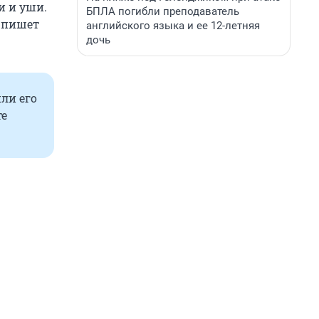
и и уши.
БПЛА погибли преподаватель
— пишет
английского языка и ее 12-летняя
дочь
ли его
те