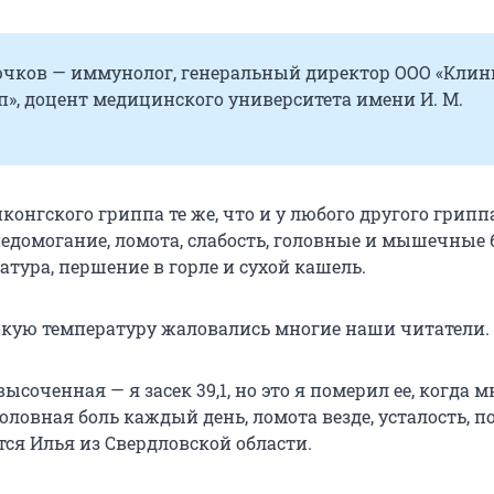
чков — иммунолог, генеральный директор ООО «Клин
п», доцент медицинского университета имени И. М.
онгского гриппа те же, что и у любого другого гриппа
недомогание, ломота, слабость, головные и мышечные 
тура, першение в горле и сухой кашель.
кую температуру жаловались многие наши читатели.
ысоченная — я засек 39,1, но это я померил ее, когда м
Головная боль каждый день, ломота везде, усталость, 
тся Илья из Свердловской области.