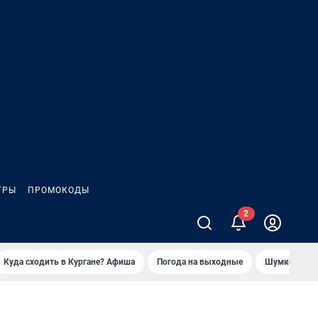
ГРЫ
ПРОМОКОДЫ
2
Куда сходить в Кургане? Афиша
Погода на выходные
Шумков в Че