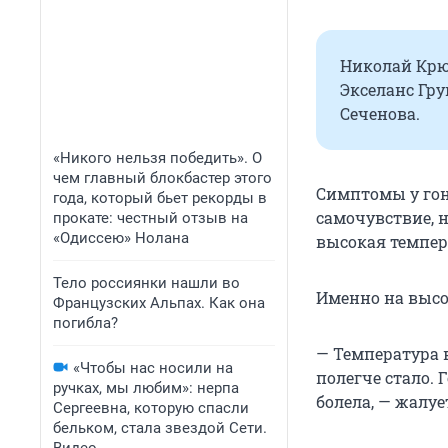
Николай Крю
Экселанс Гру
Сеченова.
«Никого нельзя победить». О
чем главный блокбастер этого
Симптомы у гонк
года, который бьет рекорды в
самочувствие, 
прокате: честный отзыв на
«Одиссею» Нолана
высокая темпера
Тело россиянки нашли во
Именно на высо
Французских Альпах. Как она
погибла?
— Температура в
«Чтобы нас носили на
полегче стало. 
ручках, мы любим»: нерпа
болела, — жалуе
Сергеевна, которую спасли
бельком, стала звездой Сети.