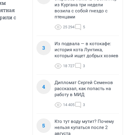
шим
из Кургана три недели
иятная
возила с собой гнездо с
птенцами
орили с
25 294
5
Из подвала — в котокафе:
3
история кота Лунтика,
который ищет добрых хозяев
18 727
3
Дипломат Сергей Семенов
4
рассказал, как попасть на
работу в МИД
14 405
3
Кто тут воду мутит? Почему
5
нельзя купаться после 2
августа