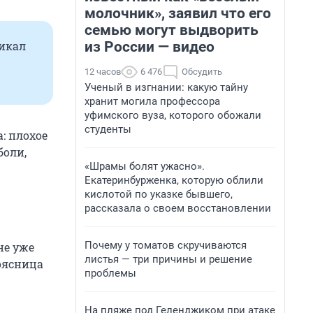
молочник», заявил что его
семью могут выдворить
из России — видео
икал
12 часов
6 476
Обсудить
Ученый в изгнании: какую тайну
хранит могила профессора
уфимского вуза, которого обожали
студенты
: плохое
боли,
«Шрамы болят ужасно».
Екатеринбурженка, которую облили
кислотой по указке бывшего,
рассказала о своем восстановлении
Почему у томатов скручиваются
не уже
листья — три причины и решение
поясница
проблемы
На пляже под Геленджиком при атаке