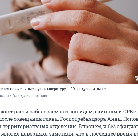
ются на очень высокую температуру — 39 градусов и выше
ская / Городские порталы
лжает расти заболеваемость ковидом, гриппом и ОРВИ.
 после совещания главы Роспотребнадзора Анны Попов
 территориальных отделений. Впрочем, и без офици
многие наверняка заметили, что в последнее время в