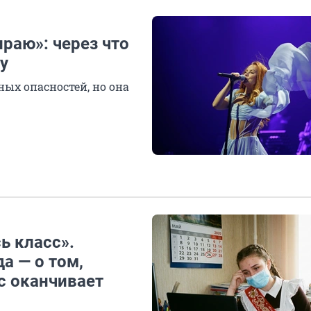
ираю»: через что
у
ых опасностей, но она
ь класс».
а — о том,
ас оканчивает