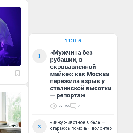
ТОП 5
«Мужчина без
1
рубашки, в
окровавленной
майке»: как Москва
пережила взрыв у
сталинской высотки
— репортаж
27 056
3
«Вижу животное в беде —
2
стараюсь помочь»: волонтер