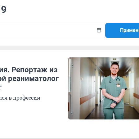
19
Примен
ия. Репортаж из
ой реаниматолог
т
лся в профессии