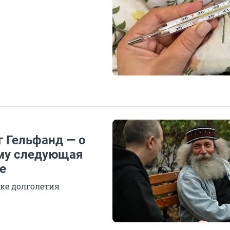
г Гельфанд — о
ему следующая
е
ке долголетия