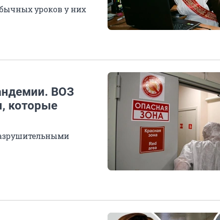
 обычных уроков у них
андемии. ВОЗ
, которые
разрушительными