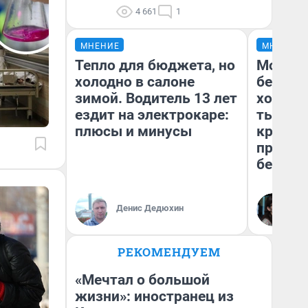
4 661
1
МНЕНИЕ
МНЕНИЕ
Тепло для бюджета, но
Мой ба
холодно в салоне
береже
зимой. Водитель 13 лет
хотела 
ездит на электрокаре:
тысяч,
плюсы и минусы
кредит,
приеха
безопа
Кс
Денис Дедюхин
Ав
РЕКОМЕНДУЕМ
«Мечтал о большой
жизни»: иностранец из