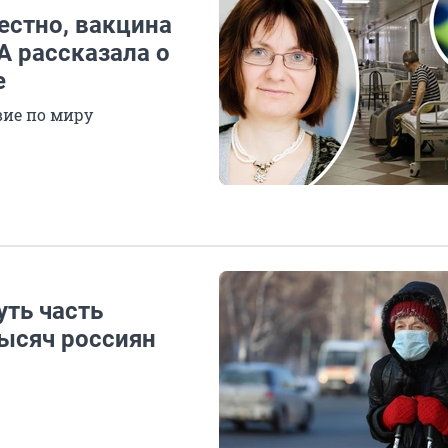
естно, вакцина
А рассказала о
е
вие по миру
уть часть
тысяч россиян