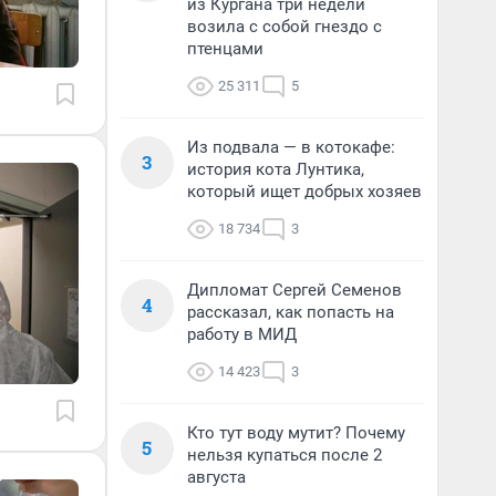
из Кургана три недели
возила с собой гнездо с
птенцами
25 311
5
Из подвала — в котокафе:
3
история кота Лунтика,
который ищет добрых хозяев
18 734
3
Дипломат Сергей Семенов
4
рассказал, как попасть на
работу в МИД
14 423
3
Кто тут воду мутит? Почему
5
нельзя купаться после 2
августа