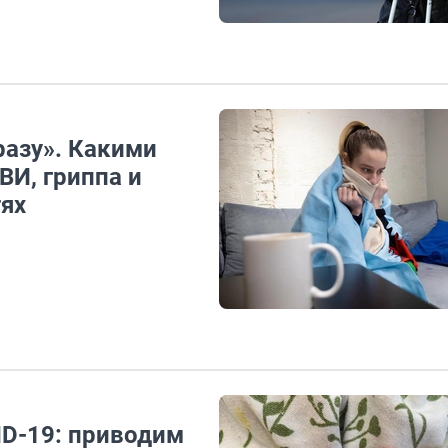
 разу». Какими
ВИ, гриппа и
тях
D-19: приводим