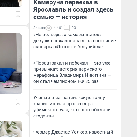
Камеруна переехал в
Ярославль и создал здесь
семью — история
3 часа
4 461
20
«Не вольеры, а камеры пыток»:
девушка пожаловалась на состояние
экопарка «Лотос» в Уссурийске
«Позавтракал и побежал — это уже
привычка»: история пермского
марафонца Владимира Никитина —
он стал чемпионом РФ 35 раз
Ученый в изгнании: какую тайну
хранит могила профессора
уфимского вуза, которого обожали
студенты
Фермер Джастас Уолкер, известный