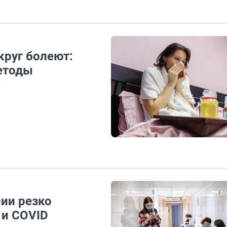
округ болеют:
етоды
сии резко
 и COVID