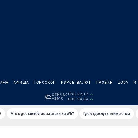
АММА
АФИША
ГОРОСКОП
КУРСЫ ВАЛЮТ
ПРОБКИ
ZODY
И
USD 82,17
СЕЙЧАС
+26°C
EUR 94,84
?
Что с доставкой из-за атаки на Wb?
Где отдохнуть этим летом