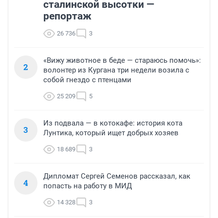
сталинской высотки —
репортаж
26 736
3
«Вижу животное в беде — стараюсь помочь»:
2
волонтер из Кургана три недели возила с
собой гнездо с птенцами
25 209
5
Из подвала — в котокафе: история кота
3
Лунтика, который ищет добрых хозяев
18 689
3
Дипломат Сергей Семенов рассказал, как
4
попасть на работу в МИД
14 328
3