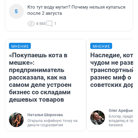
Кто тут воду мутит? Почему нельзя купаться
5
после 2 августа
4 565
1
МНЕНИЕ
МНЕНИЕ
«Покупаешь кота в
Наследие, кото
мешке»:
чудом не разва
предприниматель
транспортный 
рассказала, как на
разнес миф о 
самом деле устроен
советских доро
бизнес со складами
дешевых товаров
Олег Арефьев
Наталья Шорохова
Блогер, предпри
Открыла кофейную точку на
владелец в тра
деньги соцразвития
бизнесе