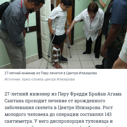
27-летний инженер из Перу лечится в Центре Илизарова
Источник: 
пресс-служба центра Илизарова
27-летний инженер из Перу Фредди Брайан Агама
Сантана проходит лечение от врожденного
заболевания скелета в Центре Илизарова. Рост
молодого человека до операции составлял 143
сантиметра. У него диспропорция туловища и