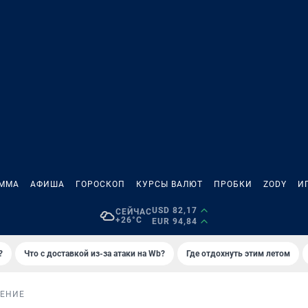
АММА
АФИША
ГОРОСКОП
КУРСЫ ВАЛЮТ
ПРОБКИ
ZODY
И
USD 82,17
СЕЙЧАС
+26°C
EUR 94,84
?
Что с доставкой из-за атаки на Wb?
Где отдохнуть этим летом
ЕНИЕ