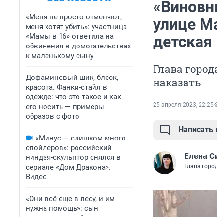
«Виновн
«Меня не просто отменяют,
улице Ма
меня хотят убить»: участница
«Мамы в 16» ответила на
детская 
обвинения в домогательствах
к маленькому сыну
Глава город
Дофаминовый шик, блеск,
наказать
красота. Фанки-стайл в
одежде: что это такое и как
25 апреля 2023, 22:25
его носить — примеры
образов с фото
Написать
«Минус — слишком много
спойлеров»: российский
Елена С
ниндзя-скульптор снялся в
сериале «Дом Дракона».
Глава горо
Видео
«Они всё еще в лесу, и им
нужна помощь»: сын