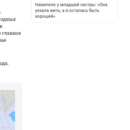
Накипело у младшей сестры: «Она
уехала жить, а я осталась быть
о
хорошей»
годных
 к
е главное
вье
ода.