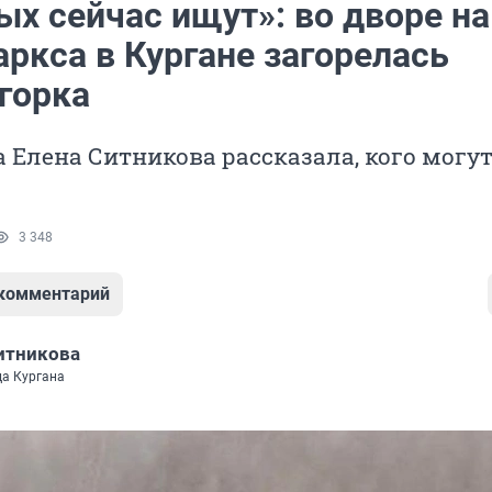
ых сейчас ищут»: во дворе на
ркса в Кургане загорелась
горка
а Елена Ситникова рассказала, кого могу
3 348
 комментарий
итникова
да Кургана