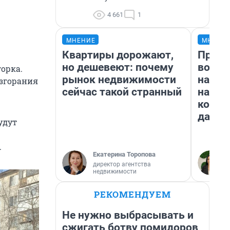
4 661
1
МНЕНИЕ
МНЕНИ
Квартиры дорожают,
Прода
но дешевеют: почему
возьм
горка.
рынок недвижимости
нам г
згорания
сейчас такой странный
налог
косне
даже 
удут
.
Екатерина Торопова
директор агентства
недвижимости
РЕКОМЕНДУЕМ
Не нужно выбрасывать и
сжигать ботву помидоров