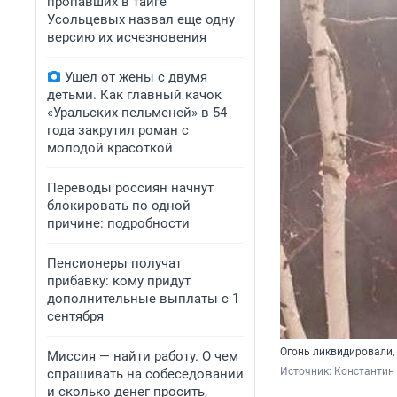
пропавших в тайге
Усольцевых назвал еще одну
версию их исчезновения
Ушел от жены с двумя
детьми. Как главный качок
«Уральских пельменей» в 54
года закрутил роман с
молодой красоткой
Переводы россиян начнут
блокировать по одной
причине: подробности
Пенсионеры получат
прибавку: кому придут
дополнительные выплаты с 1
сентября
Огонь ликвидировали,
Миссия — найти работу. О чем
Источник: 
Константин
спрашивать на собеседовании
и сколько денег просить,