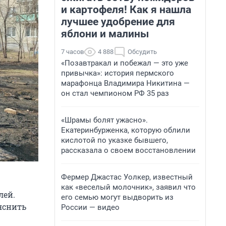
и картофеля! Как я нашла
лучшее удобрение для
яблони и малины
7 часов
4 888
Обсудить
«Позавтракал и побежал — это уже
привычка»: история пермского
марафонца Владимира Никитина —
он стал чемпионом РФ 35 раз
«Шрамы болят ужасно».
Екатеринбурженка, которую облили
кислотой по указке бывшего,
рассказала о своем восстановлении
Фермер Джастас Уолкер, известный
как «веселый молочник», заявил что
лей.
его семью могут выдворить из
яснить
России — видео