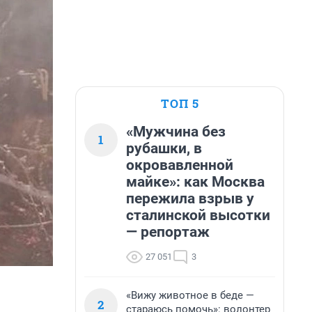
ТОП 5
«Мужчина без
1
рубашки, в
окровавленной
майке»: как Москва
пережила взрыв у
сталинской высотки
— репортаж
27 051
3
«Вижу животное в беде —
2
стараюсь помочь»: волонтер