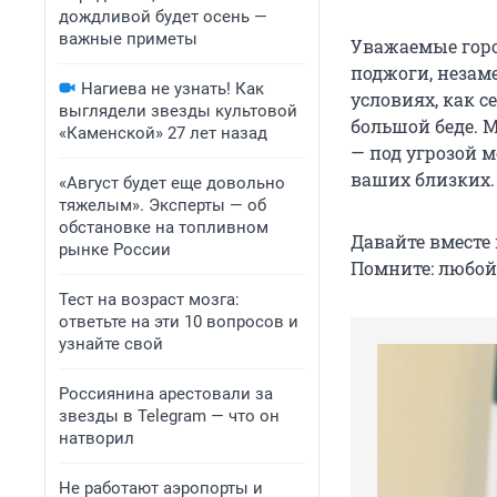
дождливой будет осень —
важные приметы
Уважаемые горо
поджоги, незам
Нагиева не узнать! Как
условиях, как с
выглядели звезды культовой
большой беде. 
«Каменской» 27 лет назад
— под угрозой м
ваших близких.
«Август будет еще довольно
тяжелым». Эксперты — об
обстановке на топливном
Давайте вместе
рынке России
Помните: любой
Тест на возраст мозга:
ответьте на эти 10 вопросов и
узнайте свой
Россиянина арестовали за
звезды в Telegram — что он
натворил
Не работают аэропорты и