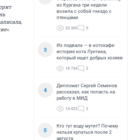
из Кургана три недели
горит
возила с собой гнездо с
нь
птенцами
аписала,
25 309
5
ие».
Из подвала — в котокафе:
3
история кота Лунтика,
который ищет добрых хозяев
18 734
3
Дипломат Сергей Семенов
4
рассказал, как попасть на
работу в МИД
14 423
3
Кто тут воду мутит? Почему
5
нельзя купаться после 2
августа