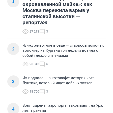
1
окровавленной майке»: как
Москва пережила взрыв у
сталинской высотки —
репортаж
27 213
3
«Вижу животное в беде — стараюсь помочь»:
2
волонтер из Кургана три недели возила с
собой гнездо с птенцами
25 346
5
Из подвала — в котокафе: история кота
3
Лунтика, который ищет добрых хозяев
18 750
3
Воют сирены, аэропорты закрывают: на Урал
4
летят ракеты