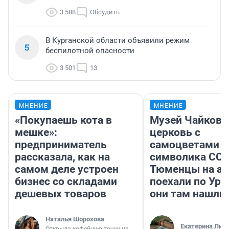
3 588
Обсудить
В Курганской области объявили режим
5
беспилотной опасности
3 501
13
МНЕНИЕ
МНЕНИЕ
«Покупаешь кота в
Музей Чайковс
мешке»:
церковь с
предприниматель
самоцветами и
рассказала, как на
символика ССС
самом деле устроен
Тюменцы на ав
бизнес со складами
поехали по Ура
дешевых товаров
они там нашли
Наталья Шорохова
Екатерина Лит