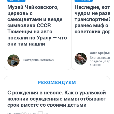
Музей Чайковского,
Наследие, кото
церковь с
чудом не разва
самоцветами и везде
транспортный 
символика СССР.
разнес миф о 
Тюменцы на авто
советских доро
поехали по Уралу — что
они там нашли
Олег Арефьев
Блогер, предпри
Екатерина Литкевич
владелец в тра
бизнесе
РЕКОМЕНДУЕМ
С рождения в неволе. Как в уральской
колонии осужденные мамы отбывают
срок вместе со своими детьми
20 часов
17 780
28