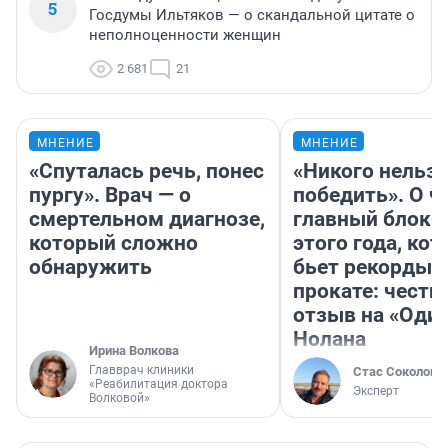
5
Госдумы Ильтяков — о скандальной цитате о
неполноценности женщин
2 681
21
МНЕНИЕ
МНЕНИЕ
«Спуталась речь, понес
«Никого нельз
пургу». Врач — о
победить». О ч
смертельном диагнозе,
главный блокб
который сложно
этого года, ко
обнаружить
бьет рекорды 
прокате: честн
отзыв на «Оди
Нолана
Ирина Волкова
Главврач клиники
Стас Соколов
«Реабилитация доктора
Эксперт
Волковой»