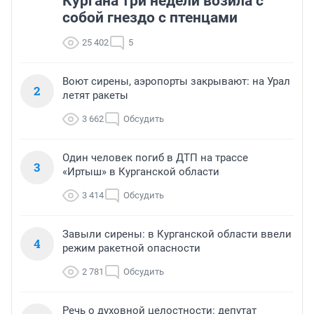
Кургана три недели возила с
собой гнездо с птенцами
25 402
5
Воют сирены, аэропорты закрывают: на Урал
2
летят ракеты
3 662
Обсудить
Один человек погиб в ДТП на трассе
3
«Иртыш» в Курганской области
3 414
Обсудить
Завыли сирены: в Курганской области ввели
4
режим ракетной опасности
2 781
Обсудить
Речь о духовной целостности: депутат