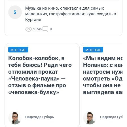
Музыка из кино, спектакли для самых
5
маленьких, гастрофестивали: куда сходить в
Кургане
2 745
8
МНЕНИЕ
МНЕНИЕ
Колобок-колобок, я
«Мы видим нов
тебя боюсь! Ради чего
Нолана»: с как
отложили прокат
настроем нужн
«Человека-паука» —
смотреть «Оди
отзыв о фильме про
чтобы она не
«человека-булку»
выглядела как
Надежда Губарь
Надежда Губар