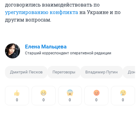
договорились взаимодействовать по
урегулированию конфликта
на Украине и по
другим вопросам.
Елена Мальцева
Старший корреспондент оперативной редакции
Дмитрий Песков
Переговоры
Владимир Путин
Донал
0
0
0
0
0