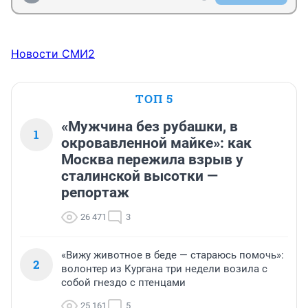
Новости СМИ2
ТОП 5
«Мужчина без рубашки, в
1
окровавленной майке»: как
Москва пережила взрыв у
сталинской высотки —
репортаж
26 471
3
«Вижу животное в беде — стараюсь помочь»:
2
волонтер из Кургана три недели возила с
собой гнездо с птенцами
25 161
5