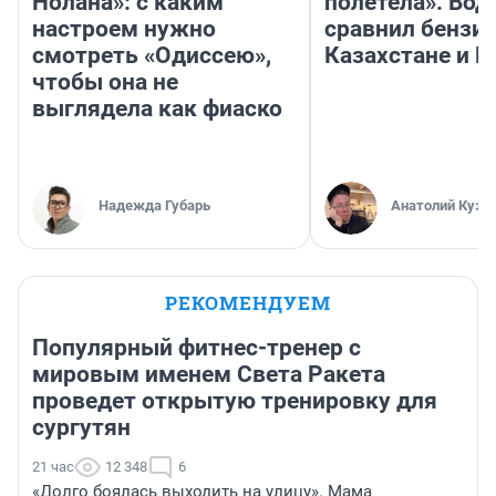
Нолана»: с каким
полетела». Вод
настроем нужно
сравнил бензин
смотреть «Одиссею»,
Казахстане и Р
чтобы она не
выглядела как фиаско
Надежда Губарь
Анатолий Кузн
РЕКОМЕНДУЕМ
Популярный фитнес-тренер с
мировым именем Света Ракета
проведет открытую тренировку для
сургутян
21 час
12 348
6
«Долго боялась выходить на улицу». Мама