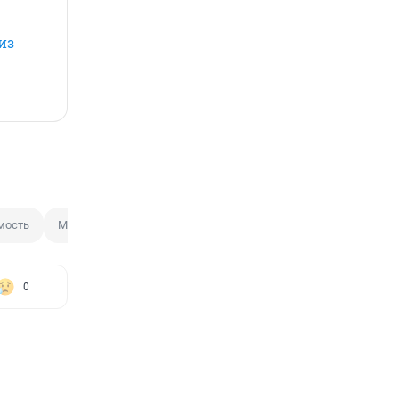
из
мость
Мошенничество с недвижимостью
0