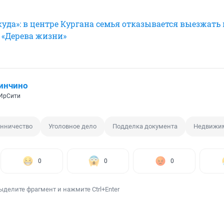
уда»: в центре Кургана семья отказывается выезжать 
 «Дерева жизни»
инчино
 ИрСити
нничество
Уголовное дело
Подделка документа
Недвижи
0
0
0
ыделите фрагмент и нажмите Ctrl+Enter