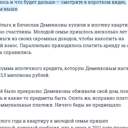
ось и что будет дальше — смотрите в коротком видео,
м выше.
 Ольга и Вячеслав Деменковы купили в ипотеку кварти
о счастливы. Молодой семье пришлось несколько лет
ньги из своих скромных доходов, чтобы накопить на
 взнос. Параллельно приходилось платить аренду за
а справились.
умма ипотечного кредита, которую Деменковым нас
 3,5 миллиона рублей.
сё было прекрасно: Деменковы обживали свой дом, по
ь и какие-то предметы быта. Опять же, исправно пла
коммунальные платежи. Ничего беды не предвещало.
лого года в квартиру к молодой семье пришел
нный, который сообщил, что в здесь в 2011 году прои