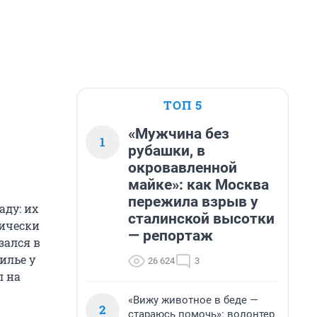
ТОП 5
«Мужчина без
1
рубашки, в
окровавленной
майке»: как Москва
пережила взрыв у
аду: их
сталинской высотки
хически
— репортаж
зался в
илье у
26 624
3
л на
«Вижу животное в беде —
2
стараюсь помочь»: волонтер