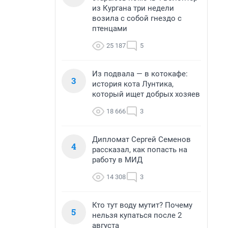
из Кургана три недели
возила с собой гнездо с
птенцами
25 187
5
Из подвала — в котокафе:
3
история кота Лунтика,
который ищет добрых хозяев
18 666
3
Дипломат Сергей Семенов
4
рассказал, как попасть на
работу в МИД
14 308
3
Кто тут воду мутит? Почему
5
нельзя купаться после 2
августа