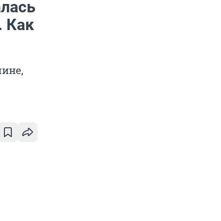
алась
. Как
ине,