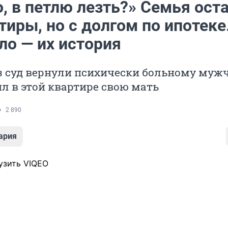
, в петлю лезть?» Семья ост
тиры, но с долгом по ипотеке
ло — их история
з суд вернули психически больному мужч
л в этой квартире свою мать
2 890
ария
узить VIQEO