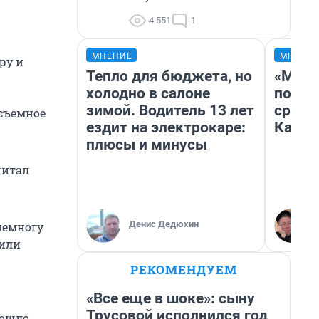
4 551
1
МНЕНИЕ
МНЕНИ
ру и
Тепло для бюджета, но
«Маши
холодно в салоне
полет
зимой. Водитель 13 лет
сравн
 съемное
ездит на электрокаре:
Казах
плюсы и минусы
читал
Денис Дедюхин
немногу
тили
РЕКОМЕНДУЕМ
«Все еще в шоке»: сыну
Трусовой исполнился год
зошло