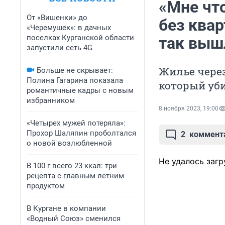
«Мне что
От «Вишенки» до
без квар
«Черемушек»: в дачных
поселках Курганской области
так выш
запустили сеть 4G
Жилье чере
Больше не скрывает:
Полина Гагарина показала
который уби
романтичные кадры с новым
избранником
8 ноября 2023, 19:00
«Четырех мужей потеряла»:
Прохор Шаляпин проболтался
2
коммент
о новой возлюбленной
Не удалось загр
В 100 г всего 23 ккал: три
рецепта с главным летним
продуктом
В Кургане в компании
«Водный Союз» сменился