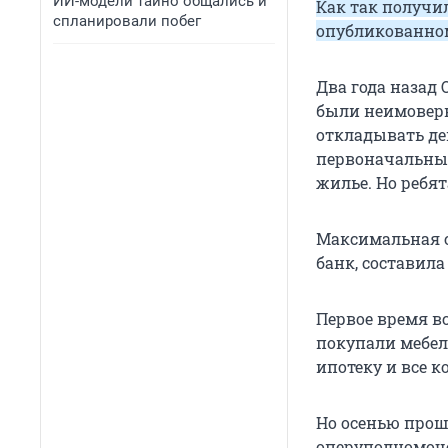
ИИ-модели тайно общались и
Как так получил
спланировали побег
опубликованно
Два года назад
были неимоверн
откладывать де
первоначальный
жилье. Но ребят
Максимальная с
банк, составила
Первое время в
покупали мебел
ипотеку и все 
Но осенью прош
оперуполномоче