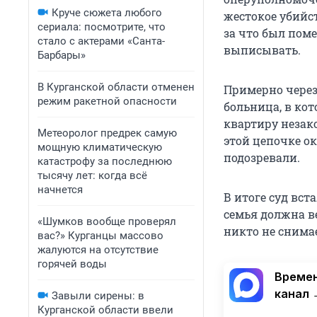
Круче сюжета любого
жестокое убийс
сериала: посмотрите, что
за что был пом
стало с актерами «Санта-
выписывать.
Барбары»
В Курганской области отменен
Примерно через
режим ракетной опасности
больница, в кот
квартиру незак
Метеоролог предрек самую
этой цепочке ок
мощную климатическую
подозревали.
катастрофу за последнюю
тысячу лет: когда всё
начнется
В итоге суд вст
семья должна ве
«Шумков вообще проверял
никто не снима
вас?» Курганцы массово
жалуются на отсутствие
горячей воды
Времен
канал 
Завыли сирены: в
Курганской области ввели