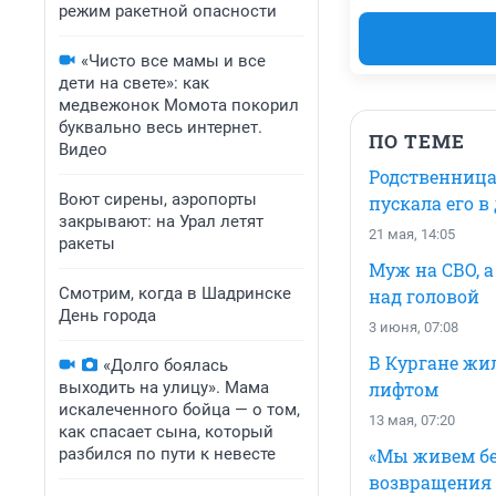
режим ракетной опасности
«Чисто все мамы и все
дети на свете»: как
медвежонок Момота покорил
буквально весь интернет.
ПО ТЕМЕ
Видео
Родственница
Воют сирены, аэропорты
пускала его в
закрывают: на Урал летят
21 мая, 14:05
ракеты
Муж на СВО, а
Смотрим, когда в Шадринске
над головой
День города
3 июня, 07:08
В Кургане жи
«Долго боялась
выходить на улицу». Мама
лифтом
искалеченного бойца — о том,
13 мая, 07:20
как спасает сына, который
разбился по пути к невесте
«Мы живем без
возвращения 