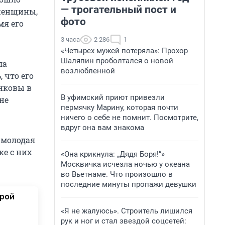
— трогательный пост и
 женщины,
фото
мя его
3 часа
2 286
1
«Четырех мужей потеряла»: Прохор
Шаляпин проболтался о новой
ла
возлюбленной
 что его
енковы в
В уфимский приют привезли
не
пермячку Марину, которая почти
ничего о себе не помнит. Посмотрите,
вдруг она вам знакома
 молодая
ке с них
«Она крикнула: „Дядя Боря!“»
Москвичка исчезла ночью у океана
во Вьетнаме. Что произошло в
последние минуты пропажи девушки
орой
«Я не жалуюсь». Строитель лишился
рук и ног и стал звездой соцсетей: