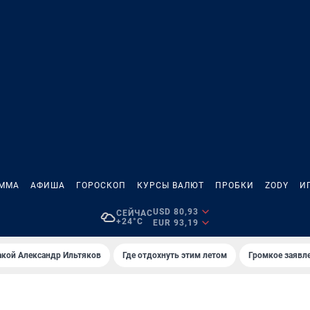
АММА
АФИША
ГОРОСКОП
КУРСЫ ВАЛЮТ
ПРОБКИ
ZODY
И
USD 80,93
СЕЙЧАС
+24°C
EUR 93,19
акой Александр Ильтяков
Где отдохнуть этим летом
Громкое заявл