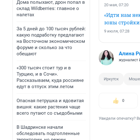
Дома полыхают, дрон попал в
20 мая, 07:20
склад Wildberries: главное о
«Идти нам нек
налетах
зоны стройки
За 5 дней до 100 тысяч рублей:
9 июля, 07:28
какую подработку предлагают
на Восточном экономическом
форуме и сколько за что
Алина Р
обещают
журналист
«300 тысяч стоит тур и в
Турцию, и в Сочи».
Иркутск
Моше
Рассказываем, куда россияне
едут в отпуск этим летом
Опасная петрушка и ядовитая
0
вишня: какие растения чаще
всего путают со съедобными
Увидели опечатку? В
В Шадринске начали
обследовать подтопленные
территории, но режим