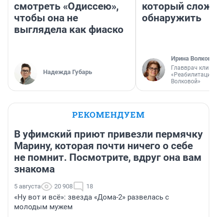
смотреть «Одиссею»,
который слож
чтобы она не
обнаружить
выглядела как фиаско
Ирина Волкова
Главврач клини
Надежда Губарь
«Реабилитация 
Волковой»
РЕКОМЕНДУЕМ
В уфимский приют привезли пермячку
Марину, которая почти ничего о себе
не помнит. Посмотрите, вдруг она вам
знакома
5 августа
20 908
18
«Ну вот и всё»: звезда «Дома-2» развелась с
молодым мужем