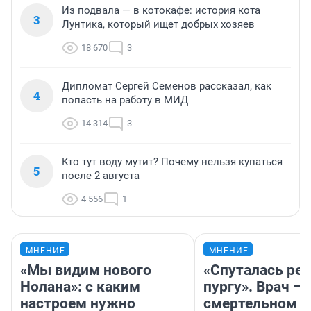
Из подвала — в котокафе: история кота
3
Лунтика, который ищет добрых хозяев
18 670
3
Дипломат Сергей Семенов рассказал, как
4
попасть на работу в МИД
14 314
3
Кто тут воду мутит? Почему нельзя купаться
5
после 2 августа
4 556
1
МНЕНИЕ
МНЕНИЕ
«Мы видим нового
«Спуталась реч
Нолана»: с каким
пургу». Врач — 
настроем нужно
смертельном д