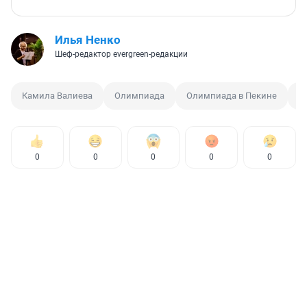
Илья Ненко
Шеф-редактор evergreen-редакции
Камила Валиева
Олимпиада
Олимпиада в Пекине
О
0
0
0
0
0