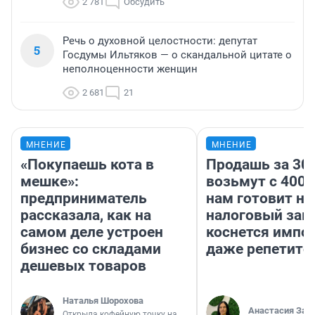
2 781
Обсудить
Речь о духовной целостности: депутат
5
Госдумы Ильтяков — о скандальной цитате о
неполноценности женщин
2 681
21
МНЕНИЕ
МНЕНИЕ
«Покупаешь кота в
Продашь за 300
мешке»:
возьмут с 4000
предприниматель
нам готовит н
рассказала, как на
налоговый зако
самом деле устроен
коснется импор
бизнес со складами
даже репетито
дешевых товаров
Наталья Шорохова
Анастасия Зав
Открыла кофейную точку на