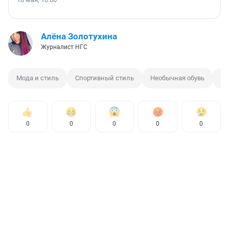
Алёна Золотухина
Журналист НГС
Мода и стиль
Спортивный стиль
Необычная обувь
Тр
0
0
0
0
0