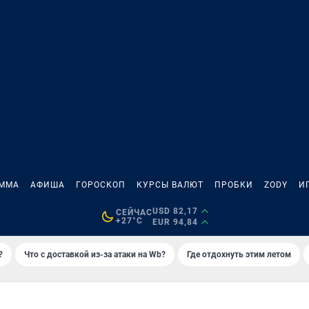
АММА
АФИША
ГОРОСКОП
КУРСЫ ВАЛЮТ
ПРОБКИ
ZODY
И
USD 82,17
СЕЙЧАС
+27°C
EUR 94,84
?
Что с доставкой из-за атаки на Wb?
Где отдохнуть этим летом