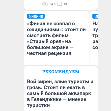
3 479
13
МНЕНИЕ
МНЕНИЕ
«Финал не совпал с
Наслед
ожиданиями»: стоит ли
чудом 
смотреть фильм
трансп
«Старый орел» на
разнес
большом экране —
советс
честная рецензия
Ол
РЕКОМЕНДУЕМ
Бл
Надежда Губарь
вл
би
Вой сирен, злые туристы и
грязь. Стоит ли ехать в
самый большой аквапарк
в Геленджике — мнение
туристки