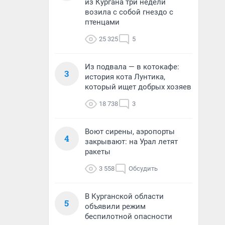
из Кургана три недели
возила с собой гнездо с
птенцами
25 325
5
Из подвала — в котокафе:
3
история кота Лунтика,
который ищет добрых хозяев
18 738
3
Воют сирены, аэропорты
4
закрывают: на Урал летят
ракеты
3 558
Обсудить
В Курганской области
5
объявили режим
беспилотной опасности