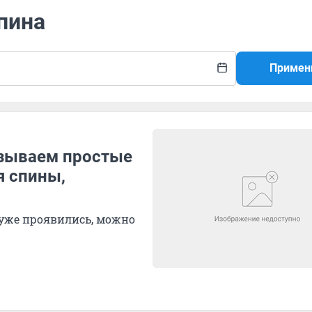
спина
Примен
азываем простые
я спины,
 уже проявились, можно