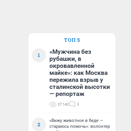
ТОП 5
«Мужчина без
1
рубашки, в
окровавленной
майке»: как Москва
пережила взрыв у
сталинской высотки
— репортаж
27 142
3
«Вижу животное в беде —
2
стараюсь помочь»: волонтер