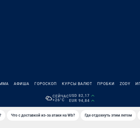
АММА
АФИША
ГОРОСКОП
КУРСЫ ВАЛЮТ
ПРОБКИ
ZODY
И
USD 82,17
СЕЙЧАС
+26°C
EUR 94,84
?
Что с доставкой из-за атаки на Wb?
Где отдохнуть этим летом