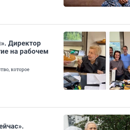
и». Директор
тие на рабочем
тво, которое
ейчас».