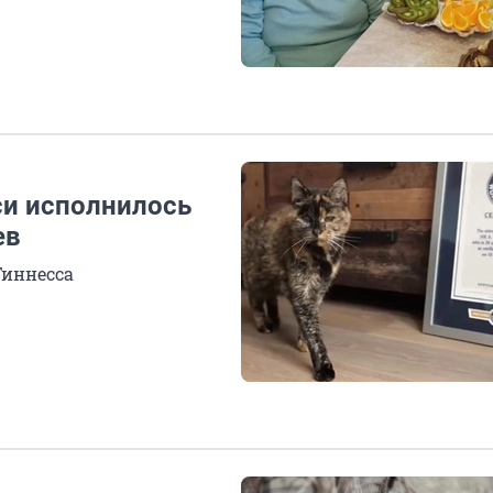
си исполнилось
ев
Гиннесса