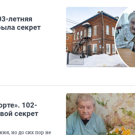
03-летняя
рыла секрет
орте». 102-
вой секрет
ия, но до сих пор не