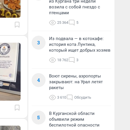
из Кургана три недели
возила с собой гнездо с
птенцами
25 364
5
Из подвала — в котокафе:
3
история кота Лунтика,
который ищет добрых хозяев
18 762
3
Воют сирены, аэропорты
4
закрывают: на Урал летят
ракеты
3 610
Обсудить
В Курганской области
5
объявили режим
беспилотной опасности