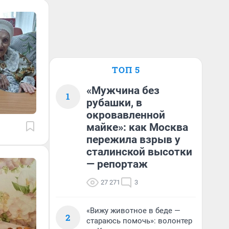
ТОП 5
«Мужчина без
1
рубашки, в
окровавленной
майке»: как Москва
пережила взрыв у
сталинской высотки
— репортаж
27 271
3
«Вижу животное в беде —
2
стараюсь помочь»: волонтер