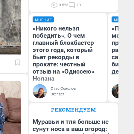
3 523
13
МНЕНИЕ
МНЕНИЕ
«Никого нельзя
«Покуп
победить». О чем
мешке»
главный блокбастер
предпр
этого года, который
рассказ
бьет рекорды в
самом 
прокате: честный
бизнес
отзыв на «Одиссею»
дешевы
Нолана
На
Стас Соколов
От
Эксперт
де
РЕКОМЕНДУЕМ
Муравьи и тля больше не
сунут носа в ваш огород: