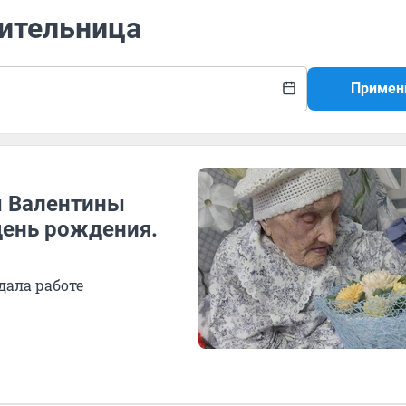
жительница
Примен
ы Валентины
день рождения.
дала работе