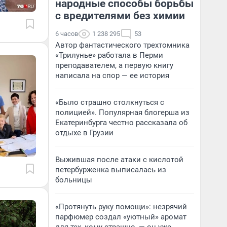
народные способы борьбы
с вредителями без химии
6 часов
1 238 295
53
Автор фантастического трехтомника
«Трилунье» работала в Перми
преподавателем, а первую книгу
написала на спор — ее история
«Было страшно столкнуться с
полицией». Популярная блогерша из
Екатеринбурга честно рассказала об
отдыхе в Грузии
Выжившая после атаки с кислотой
петербурженка выписалась из
больницы
«Протянуть руку помощи»: незрячий
парфюмер создал «уютный» аромат