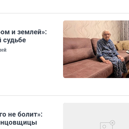
бом и землей»:
й судьбе
лей
го не болит»:
танцовщицы