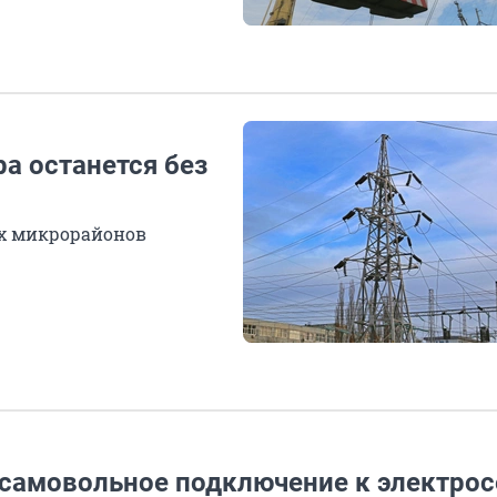
ра останется без
их микрорайонов
 самовольное подключение к электро