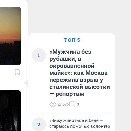
ТОП 5
«Мужчина без
1
рубашки, в
окровавленной
майке»: как Москва
пережила взрыв у
сталинской высотки
— репортаж
27 075
3
«Вижу животное в беде —
2
стараюсь помочь»: волонтер