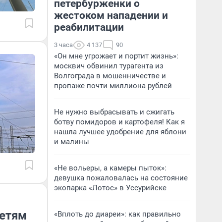
петербурженки о
жестоком нападении и
реабилитации
3 часа
4 137
90
«Он мне угрожает и портит жизнь»:
москвич обвинил турагента из
Волгограда в мошенничестве и
пропаже почти миллиона рублей
Не нужно выбрасывать и сжигать
ботву помидоров и картофеля! Как я
нашла лучшее удобрение для яблони
и малины
«Не вольеры, а камеры пыток»:
девушка пожаловалась на состояние
экопарка «Лотос» в Уссурийске
сетям
«Вплоть до диареи»: как правильно