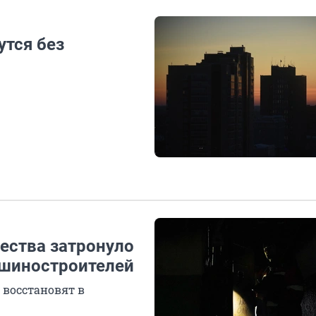
утся без
ества затронуло
ашиностроителей
 восстановят в