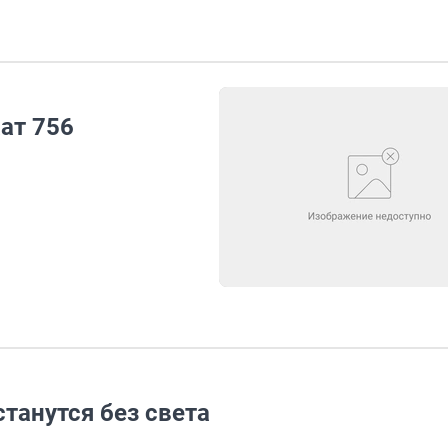
ат 756
танутся без света