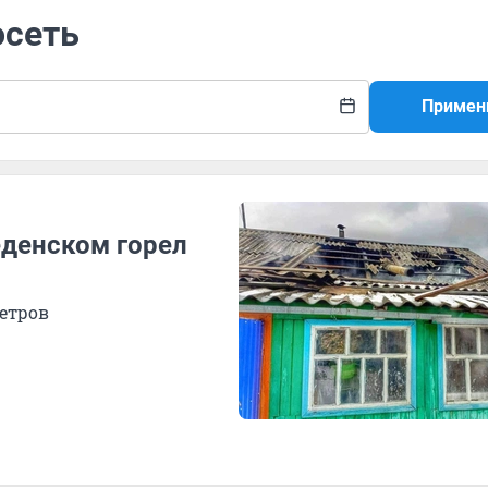
осеть
Примен
еденском горел
етров