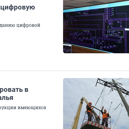
т цифровую
зданию цифровой
ровать в
алья
трукции имеющихся