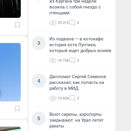
из Кургана три недели
возила с собой гнездо с
птенцами
25 315
5
Из подвала — в котокафе:
3
история кота Лунтика,
который ищет добрых хозяев
18 738
3
Дипломат Сергей Семенов
4
рассказал, как попасть на
работу в МИД
14 434
3
Воют сирены, аэропорты
5
закрывают: на Урал летят
ракеты