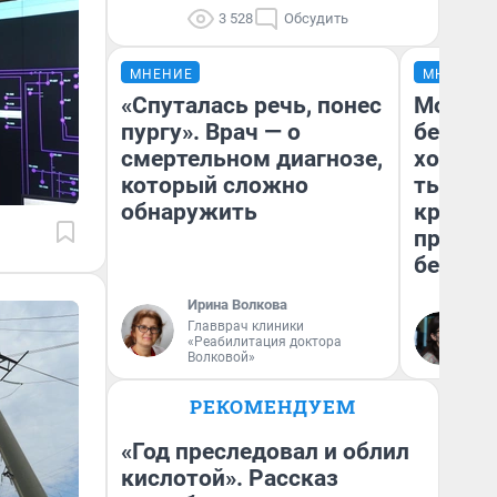
3 528
Обсудить
МНЕНИЕ
МНЕНИЕ
«Спуталась речь, понес
Мой ба
пургу». Врач — о
береже
смертельном диагнозе,
хотела 
который сложно
тысяч,
обнаружить
кредит,
приеха
безопа
Ирина Волкова
Главврач клиники
Кс
«Реабилитация доктора
Ав
Волковой»
РЕКОМЕНДУЕМ
«Год преследовал и облил
кислотой». Рассказ