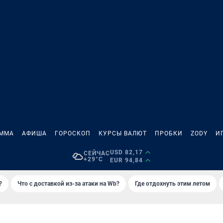
АММА
АФИША
ГОРОСКОП
КУРСЫ ВАЛЮТ
ПРОБКИ
ZODY
И
USD 82,17
СЕЙЧАС
+29°C
EUR 94,84
?
Что с доставкой из-за атаки на Wb?
Где отдохнуть этим летом