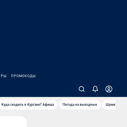
ГРЫ
ПРОМОКОДЫ
2
Куда сходить в Кургане? Афиша
Погода на выходные
Шумков в Че