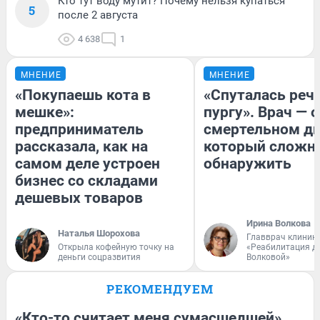
Кто тут воду мутит? Почему нельзя купаться
5
после 2 августа
4 638
1
МНЕНИЕ
МНЕНИЕ
«Покупаешь кота в
«Спуталась речь
мешке»:
пургу». Врач — о
предприниматель
смертельном ди
рассказала, как на
который сложн
самом деле устроен
обнаружить
бизнес со складами
дешевых товаров
Ирина Волкова
Наталья Шорохова
Главврач клиник
Открыла кофейную точку на
«Реабилитация д
деньги соцразвития
Волковой»
РЕКОМЕНДУЕМ
«Кто-то считает меня сумасшедшей».