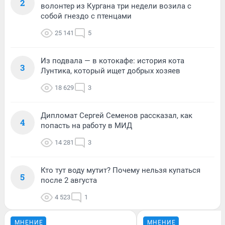
2
волонтер из Кургана три недели возила с
собой гнездо с птенцами
25 141
5
Из подвала — в котокафе: история кота
3
Лунтика, который ищет добрых хозяев
18 629
3
Дипломат Сергей Семенов рассказал, как
4
попасть на работу в МИД
14 281
3
Кто тут воду мутит? Почему нельзя купаться
5
после 2 августа
4 523
1
МНЕНИЕ
МНЕНИЕ