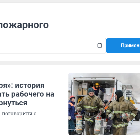
 пожарного
Примен
ря»: история
ть рабочего на
рнуться
 поговорили с