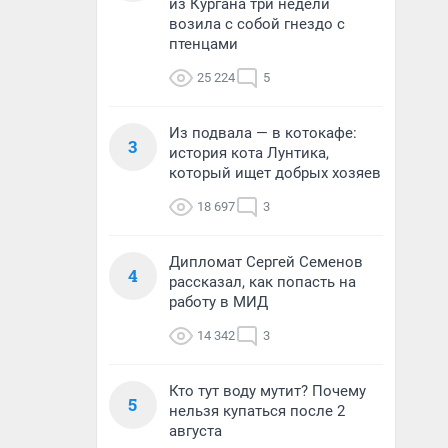
из Кургана три недели
возила с собой гнездо с
птенцами
25 224
5
Из подвала — в котокафе:
3
история кота Лунтика,
который ищет добрых хозяев
18 697
3
Дипломат Сергей Семенов
4
рассказал, как попасть на
работу в МИД
14 342
3
Кто тут воду мутит? Почему
5
нельзя купаться после 2
августа