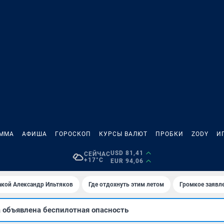
АММА
АФИША
ГОРОСКОП
КУРСЫ ВАЛЮТ
ПРОБКИ
ZODY
И
USD 81,41
СЕЙЧАС
+17°C
EUR 94,06
акой Александр Ильтяков
Где отдохнуть этим летом
Громкое заявл
а объявлена беспилотная опасность