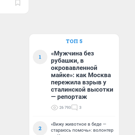
ТОП 5
«Мужчина без
1
рубашки, в
окровавленной
майке»: как Москва
пережила взрыв у
сталинской высотки
— репортаж
26 793
3
«Вижу животное в беде —
2
стараюсь помочь»: волонтер