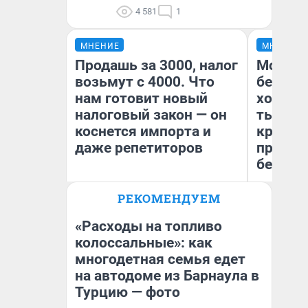
4 581
1
МНЕНИЕ
МНЕНИЕ
Продашь за 3000, налог
Мой ба
возьмут с 4000. Что
береже
нам готовит новый
хотела 
налоговый закон — он
тысяч,
коснется импорта и
кредит,
даже репетиторов
приеха
безопа
РЕКОМЕНДУЕМ
Кс
Анастасия Завгородняя
Ав
«Расходы на топливо
колоссальные»: как
многодетная семья едет
на автодоме из Барнаула в
Турцию — фото