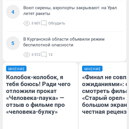
Воют сирены, аэропорты закрывают: на Урал
4
летят ракеты
3 601
Обсудить
В Курганской области объявили режим
5
беспилотной опасности
3 512
13
МНЕНИЕ
МНЕНИЕ
Колобок-колобок, я
«Финал не совпа
тебя боюсь! Ради чего
ожиданиями»: с
отложили прокат
смотреть филь
«Человека-паука» —
«Старый орел» 
отзыв о фильме про
большом экран
«человека-булку»
честная реценз