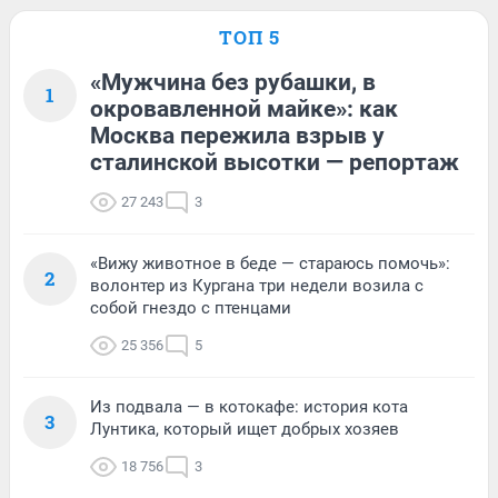
ТОП 5
«Мужчина без рубашки, в
1
окровавленной майке»: как
Москва пережила взрыв у
сталинской высотки — репортаж
27 243
3
«Вижу животное в беде — стараюсь помочь»:
2
волонтер из Кургана три недели возила с
собой гнездо с птенцами
25 356
5
Из подвала — в котокафе: история кота
3
Лунтика, который ищет добрых хозяев
18 756
3