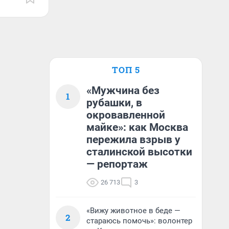
ТОП 5
«Мужчина без
1
рубашки, в
окровавленной
майке»: как Москва
пережила взрыв у
сталинской высотки
— репортаж
26 713
3
«Вижу животное в беде —
2
стараюсь помочь»: волонтер