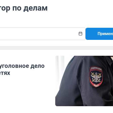
тор по делам
Примен
уголовное дело
етях