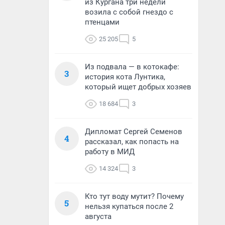
из Кургана три недели
возила с собой гнездо с
птенцами
25 205
5
Из подвала — в котокафе:
3
история кота Лунтика,
который ищет добрых хозяев
18 684
3
Дипломат Сергей Семенов
4
рассказал, как попасть на
работу в МИД
14 324
3
Кто тут воду мутит? Почему
5
нельзя купаться после 2
августа