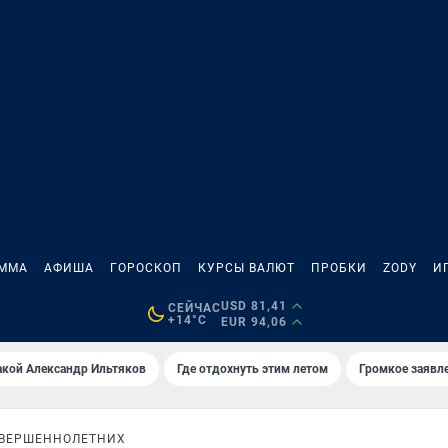
АММА
АФИША
ГОРОСКОП
КУРСЫ ВАЛЮТ
ПРОБКИ
ZODY
И
USD 81,41
СЕЙЧАС
+14°C
EUR 94,06
акой Александр Ильтяков
Где отдохнуть этим летом
Громкое заявл
ОВЕРШЕННОЛЕТНИХ