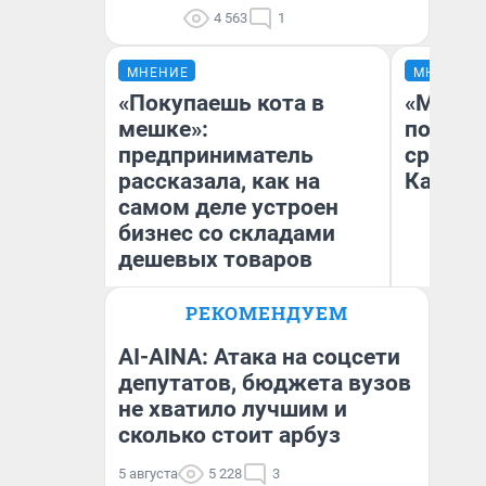
4 563
1
МНЕНИЕ
МНЕНИЕ
«Покупаешь кота в
«Машин
мешке»:
полете
предприниматель
сравни
рассказала, как на
Казахс
самом деле устроен
бизнес со складами
дешевых товаров
РЕКОМЕНДУЕМ
Наталья Шорохова
Ан
Открыла кофейную точку на
деньги соцразвития
AI-AINA: Атака на соцсети
депутатов, бюджета вузов
не хватило лучшим и
сколько стоит арбуз
5 августа
5 228
3