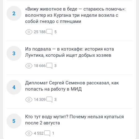
«Вижу животное в беде — стараюсь помочь»:
2
волонтер из Кургана три недели возила с
собой гнездо с птенцами
25 188
5
Из подвала — в котокафе: история кота
3
Лунтика, который ищет добрых хозяев
18 666
3
Дипломат Сергей Семенов рассказал, как
4
попасть на работу в МИД
14 309
3
Кто тут воду мутит? Почему нельзя купаться
5
после 2 августа
4 552
1